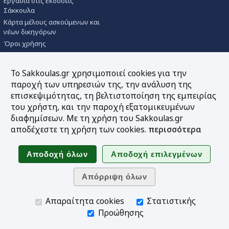
Εργασία στις Εκδόσεις
Σάκκουλα
Κάρτα μέλους ασκούμενων και
νέων δικηγόρων
Όροι χρήσης
Πολιτική απορρήτου
Χρήση Cookies
Το Sakkoulas.gr χρησιμοποιεί cookies για την
παροχή των υπηρεσιών της, την ανάλυση της
Εκδόσεις
επισκεψιμότητας, τη βελτιστοποίηση της εμπειρίας
του χρήστη, και την παροχή εξατομικευμένων
Αναζήτηση εκδόσεων
διαφημίσεων. Με τη χρήση του Sakkoulas.gr
Νέες κυκλοφορίες
αποδέχεστε τη χρήση των cookies.
περισσότερα
Συγγραφείς
Θεματικός κατάλογος
Επιστημονικές σειρές
Επιστημονικά περιοδικά
Προσφορές
Απαραίτητα cookies
Στατιστικής
Πληροφορίες
Προώθησης
Σεμινάρια