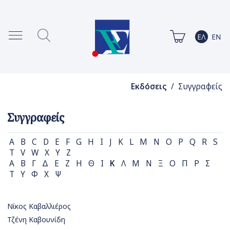
Εκδόσεις
/ Συγγραφείς
Συγγραφείς
A
B
C
D
E
F
G
H
I
J
K
L
M
N
O
P
Q
R
S
T
V
W
X
Y
Z
Α
Β
Γ
Δ
Ε
Ζ
Η
Θ
Ι
Κ
Λ
Μ
Ν
Ξ
Ο
Π
Ρ
Σ
Τ
Υ
Φ
Χ
Ψ
Νίκος Καβαλλιέρος
Τζένη Καβουνίδη