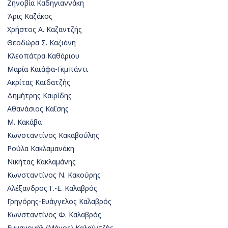
Ζηνοβία Καδηγιαννάκη
Άρις Καζάκος
Χρήστος Α. Καζαντζής
Θεοδώρα Σ. Καζιάνη
Κλεοπάτρα Καθάριου
Μαρία Καϊάφα-Γκμπάντι
Ακρίτας Καϊδατζής
Δημήτρης Καιρίδης
Αθανάσιος Καΐσης
Μ. Κακάβα
Κωνσταντίνος Κακαβούλης
Ρούλα Κακλαμανάκη
Νικήτας Κακλαμάνης
Κωνσταντίνος Ν. Κακούρης
Αλέξανδρος Γ.-Ε. Καλαβρός
Γρηγόρης-Ευάγγελος Καλαβρός
Κωνσταντίνος Φ. Καλαβρός
Εμμανουήλ (Μάνος) Καλαϊντζής