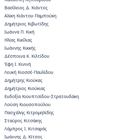
Βασίλειος Δ. Κιάντος
Αλίκη Κιάντου-Παμπούκη
Δημήτριος Κιβωτίδης
Ιωάννα Π. Κική
Ηλίας Κικίλιας
Ιωάννης Κικκής
Δέσποινα Κ. Κιλτίδου
Έφη Ι. Κινινή
Λευκή Κιοσσέ-Παυλίδου
Δημήτρης Κιούκας
Δημήτριος Κιούκιας
Ευδοξία Κιουπτσίδου-Στρατουδάκη
Λούση Κιουσοπούλου
Πασχάλης Κιτρομηλίδης
Σταύρος Κιτσάκης
Λάμπρος Ι. Κιτσαράς
Ιωάννης Δ. Κίτσος