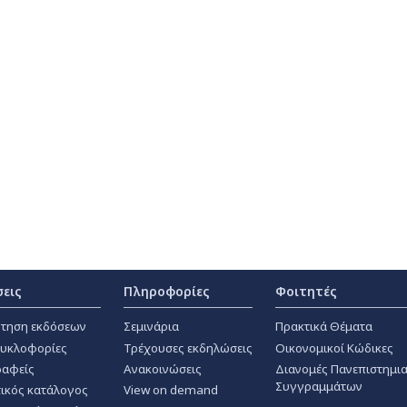
σεις
Πληροφορίες
Φοιτητές
τηση εκδόσεων
Σεμινάρια
Πρακτικά Θέματα
κυκλοφορίες
Τρέχουσες εκδηλώσεις
Οικονομικοί Κώδικες
αφείς
Ανακοινώσεις
Διανομές Πανεπιστημι
Συγγραμμάτων
ικός κατάλογος
View on demand