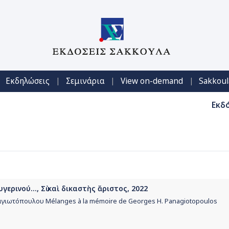
|
|
|
Εκδηλώσεις
Σεμινάρια
View on-demand
Sakkoul
Εκδ
γερινού..., Σὺ καὶ δικαστὴς ἄριστος, 2022
ναγιωτόπουλου Mélanges à la mémoire de Georges H. Panagiotopoulos