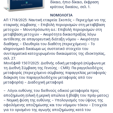
δίκαιο, ήπιο δίκαιο, έκφραση
κράτους δικαίου;, σελ. 1.
ΝΟΜΟΛΟΓΙΑ
ΑΠ 1718/2025: Ναυτική εταιρεία: Σκοπός – Περιεχόμε-νο της
εταιρικής σύμβασης – Επιβολή περιορισμών στη μεταβίβαση
μετοχών – Μονοπρόσωπη α.ε.: Επιβολή περιορισμών στη
μεταβίβαση μετοχών – Ακυρότητα δικαιοπραξίας λόγω
αντίθεσης σε απαγορευτική διάταξη νόμου – Ακυρότητα
διαθήκης – Ελευθερία του διαθέτη (περιεχόμενο) – Το
κληρονομικό δικαίωμα ως συστατικό στοιχείο του
συνταγματικά κατοχυρωμένου δικαιώματος της ιδιοκτησίας,
σελ. 27.
ΜονΕφΑθ 1507/2025: Διεθνής οδική μεταφορά (σύμφωνα με
τη Διεθνή Σύμβαση της Γενεύης - CMR): Πα-ραγγελιοδόχος
μεταφοράς (περιεχόμενο σύμβασης παραγγελίας μεταφοράς·
διάκριση του παραγγελιοδόχου μεταφοράς από τον
μεταφορέα) – Διαδοχική μεταφορά
–
Λόγοι ευθύνης του διεθνούς οδικού μεταφορέα προς
αποζημίωση (ολική ή μερική απώλεια ή βλάβη του πράγ-ματος)
– Νομική φύση της ευθύνης – Υπολογισμός του ύψους της
οφειλόμενης αποζημίωσης και του νόμιμου τόκου – Στοιχεία
για το ορισμένο της αγωγής αποζημίωσης κατά του