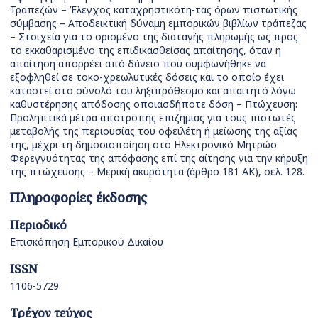
Τραπεζών – Έλεγχος καταχρηστικότη-τας όρων πιστωτικής
σύμβασης – Αποδεικτική δύναμη εμπορικών βιβλίων τράπεζας
– Στοιχεία για το ορισμένο της διαταγής πληρωμής ως προς
το εκκαθαρισμένο της επιδικασθείσας απαίτησης, όταν η
απαίτηση απορρέει από δάνειο που συμφωνήθηκε να
εξοφληθεί σε τοκο-χρεωλυτικές δόσεις και το οποίο έχει
καταστεί στο σύνολό του ληξιπρόθεσμο και απαιτητό λόγω
καθυστέρησης απόδοσης οποιασδήποτε δόση – Πτώχευση:
Προληπτικά μέτρα αποτροπής επιζήμιας για τους πιστωτές
μεταβολής της περιουσίας του οφειλέτη ή μείωσης της αξίας
της, μέχρι τη δημοσιοποίηση στο Ηλεκτρονικό Μητρώο
Φερεγγυότητας της απόφασης επί της αίτησης για την κήρυξη
της πτώχευσης – Μερική ακυρότητα (άρθρο 181 ΑΚ), σελ. 128.
Πληροφορίες έκδοσης
Περιοδικό
Επισκόπηση Εμπορικού Δικαίου
ISSN
1106-5729
Τρέχον τεύχος