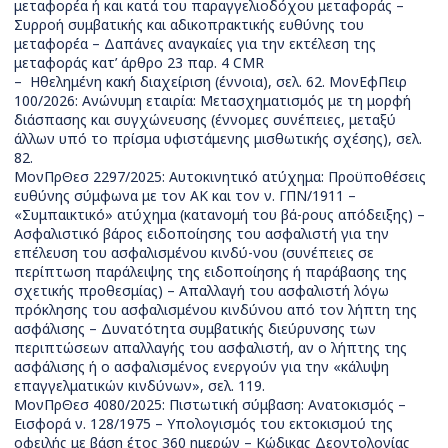
μεταφορέα ή και κατά του παραγγελιοδόχου μεταφοράς –
Συρροή συμβατικής και αδικοπρακτικής ευθύνης του
μεταφορέα – Δαπάνες αναγκαίες για την εκτέλεση της
μεταφοράς κατ’ άρθρο 23 παρ. 4 CMR
–
Ηθελημένη κακή διαχείριση (έννοια), σελ. 62. ΜονΕφΠειρ
100/2026: Ανώνυμη εταιρία: Μετασχηματισμός με τη μορφή
διάσπασης και συγχώνευσης (έννομες συνέπειες, μεταξύ
άλλων υπό το πρίσμα υφιστάμενης μισθωτικής σχέσης), σελ.
82.
ΜονΠρΘεσ 2297/2025: Αυτοκινητικό ατύχημα: Προϋποθέσεις
ευθύνης σύμφωνα με τον ΑΚ και τον ν. ΓΠΝ/1911 –
«Συμπαικτικό» ατύχημα (κατανομή του βά-ρους απόδειξης) –
Ασφαλιστικό βάρος ειδοποίησης του ασφαλιστή για την
επέλευση του ασφαλισμένου κινδύ-νου (συνέπειες σε
περίπτωση παράλειψης της ειδοποίησης ή παράβασης της
σχετικής προθεσμίας) – Απαλλαγή του ασφαλιστή λόγω
πρόκλησης του ασφαλισμένου κινδύνου από τον λήπτη της
ασφάλισης – Δυνατότητα συμβατικής διεύρυνσης των
περιπτώσεων απαλλαγής του ασφαλιστή, αν ο λήπτης της
ασφάλισης ή ο ασφαλισμένος ενεργούν για την «κάλυψη
επαγγελματικών κινδύνων», σελ. 119.
ΜονΠρΘεσ 4080/2025: Πιστωτική σύμβαση: Ανατοκισμός –
Εισφορά ν. 128/1975 – Υπολογισμός του εκτοκισμού της
οφειλής με βάση έτος 360 ημερών – Κώδικας Δεοντολογίας