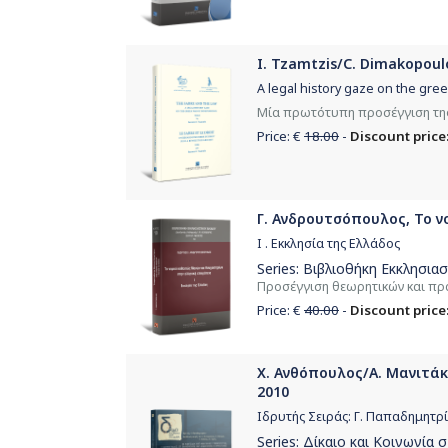
I. Tzamtzis/C. Dimakopoulou
A legal history gaze on the gree
Μία πρωτότυπη προσέγγιση της 
Price: €
18.00
-
Discount price:
Γ. Ανδρουτσόπουλος, Το ν
I . Εκκλησία της Ελλάδος
Series:
Βιβλιοθήκη Εκκλησιασ
Προσέγγιση θεωρητικών και πρ
Price: €
40.00
-
Discount price:
Χ. Ανθόπουλος/Α. Μανιτάκη
2010
Ιδρυτής Σειράς: Γ. Παπαδημητρ
Series:
Δίκαιο και Κοινωνία 