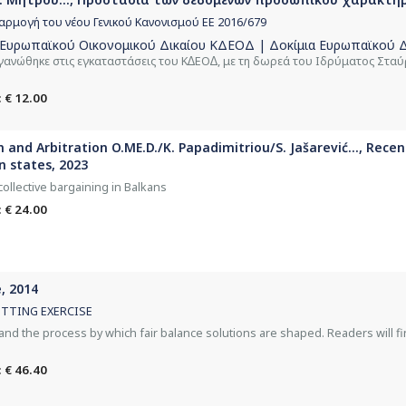
εφαρμογή του νέου Γενικού Κανονισμού ΕΕ 2016/679
 Ευρωπαϊκού Οικονομικού Δικαίου ΚΔΕΟΔ | Δοκίμια Ευρωπαϊκού Δ
ργανώθηκε στις εγκαταστάσεις του Κ∆ΕΟ∆, με τη δωρεά του Ιδρύματος Στα
 € 12.00
and Arbitration O.ME.D./K. Papadimitriou/S. Jašarević..., Recen
 states, 2023
ollective bargaining in Balkans
 € 24.00
, 2014
ETTING EXERCISE
d the process by which fair balance solutions are shaped. Readers will fi
 € 46.40