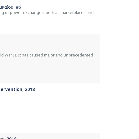
ικαίου
, #6
oning of power exchanges, both as marketplaces and
rld War II. It has caused major and unprecedented
tervention, 2018
α, 2018