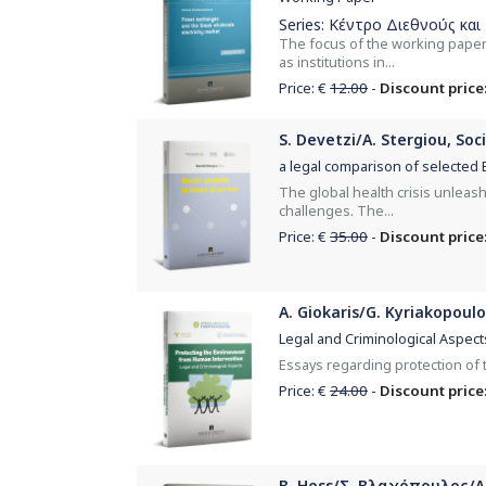
Series:
Κέντρο Διεθνούς και
The focus of the working paper 
as institutions in...
Price: €
12.00
-
Discount price:
S. Devetzi/A. Stergiou, Soc
a legal comparison of selected
The global health crisis unleas
challenges. The...
Price: €
35.00
-
Discount price:
A. Giokaris/G. Kyriakopou
Legal and Criminological Aspect
Essays regarding protection of
Price: €
24.00
-
Discount price:
B. Hess/Σ. Βλαχόπουλος/Λ