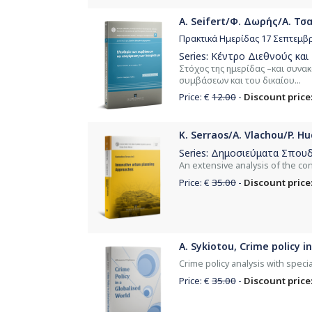
A. Seifert/Φ. Δωρής/Α. Τσ
Πρακτικά Ημερίδας 17 Σεπτεμβ
Series:
Κέντρο Διεθνούς και
Στόχος της ημερίδας –και συνα
συμβάσεων και του δικαίου...
Price: €
12.00
-
Discount price:
K. Serraos/A. Vlachou/P. H
Series:
Δημοσιεύματα Σπουδ
Αn extensive analysis of the con
Price: €
35.00
-
Discount price:
A. Sykiotou, Crime policy i
Crime policy analysis with spec
Price: €
35.00
-
Discount price: