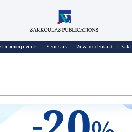
|
|
|
rthcoming events
Seminars
View on-demand
Sakk