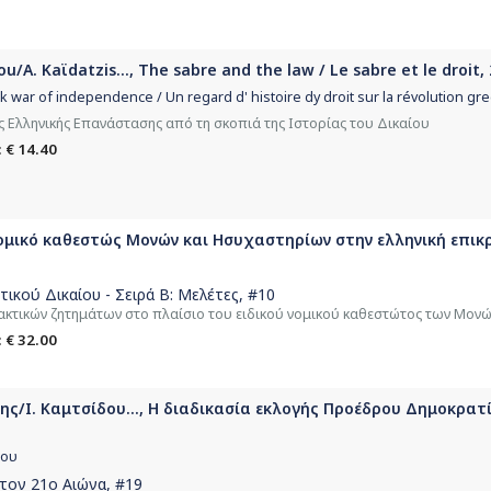
/A. Kaϊdatzis..., The sabre and the law / Le sabre et le droit,
k war of independence / Un regard d' histoire dy droit sur la révolution gr
Ελληνικής Επανάστασης από τη σκοπιά της Ιστορίας του Δικαίου
 € 14.40
ομικό καθεστώς Μονών και Hσυχαστηρίων στην ελληνική επικρ
τικού Δικαίου - Σειρά Β: Μελέτες
, #10
ακτικών ζητημάτων στο πλαίσιο του ειδικού νομικού καθεστώτος των Μον
 € 32.00
ς/Ι. Καμτσίδου..., Η διαδικασία εκλογής Προέδρου Δημοκρατία
ίου
στον 21ο Αιώνα
, #19