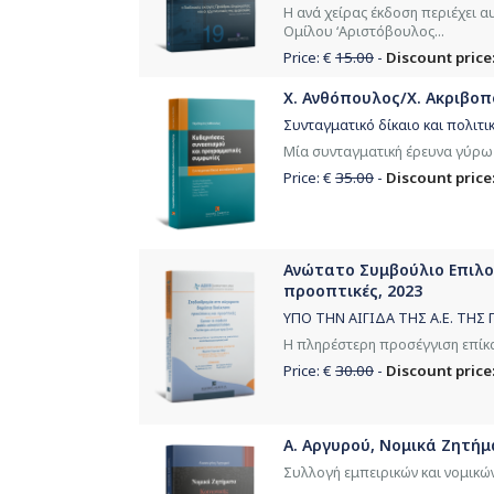
Η ανά χείρας έκδοση περιέχει α
Ομίλου ‘Αριστόβουλος...
Price: €
15.00
-
Discount price:
Χ. Ανθόπουλος/Χ. Ακριβοπ
Συνταγματικό δίκαιο και πολιτι
Μία συνταγματική έρευνα γύρω
Price: €
35.00
-
Discount price:
Ανώτατο Συμβούλιο Επιλογ
προοπτικές, 2023
ΥΠΟ ΤΗΝ ΑΙΓΙΔΑ ΤΗΣ Α.Ε. Τ
Η πληρέστερη προσέγγιση επίκ
Price: €
30.00
-
Discount price:
Α. Αργυρού, Νομικά Ζητήμ
Συλλογή εμπειρικών και νομικών