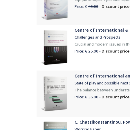
Price: €
45.00
-
Discount price:
Centre of International & 
Challenges and Prospects
Crucial and modern issues in the
Price: €
25.00
-
Discount price:
Centre of International an
State of play and possible next
The balance between understan
Price: €
36.00
-
Discount price:
C. Chatzikonstantinou, Po
Working Paper