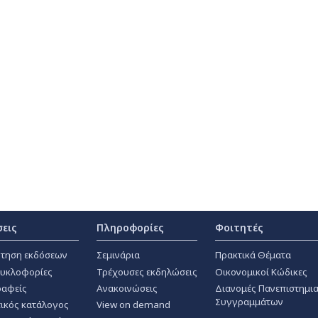
σεις
Πληροφορίες
Φοιτητές
τηση εκδόσεων
Σεμινάρια
Πρακτικά Θέματα
κυκλοφορίες
Τρέχουσες εκδηλώσεις
Οικονομικοί Κώδικες
αφείς
Ανακοινώσεις
Διανομές Πανεπιστημι
Συγγραμμάτων
ικός κατάλογος
View on demand