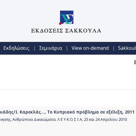
|
|
|
Εκδηλώσεις
Σεμινάρια
View on-demand
Sakkoul
άδης/Ι. Καρεκλάς..., Το Κυπριακό πρόβλημα σε εξέλιξη, 2011
σης, Ανθρώπινα Δικαιώματα. Λ Ε Υ Κ Ω Σ Ι Α, 23 και 24 Απριλίου 2010