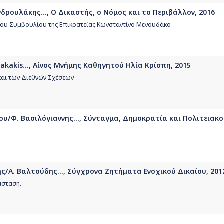
νδρουλάκης..., Ο Δικαστής, ο Νόμος και το Περιβάλλον, 2016
 του Συμβουλίου της Επικρατείας Κωνσταντίνο Μενουδάκο
ilakakis..., Αίνος Μνήμης Καθηγητού Ηλία Κρίσπη, 2015
και των Διεθνών Σχέσεων
υ/Φ. Βασιλόγιαννης..., Σύνταγμα, Δημοκρατία και Πολιτειακοί
ς/Α. Βαλτούδης..., Σύγχρονα Ζητήματα Ενοχικού Δικαίου, 201
άσταση.