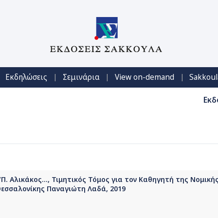
|
|
|
Εκδηλώσεις
Σεμινάρια
View on-demand
Sakkoul
Εκδ
Π. Αλικάκος..., Τιμητικός Τόμος για τον Καθηγητή της Νομική
Θεσσαλονίκης Παναγιώτη Λαδά, 2019