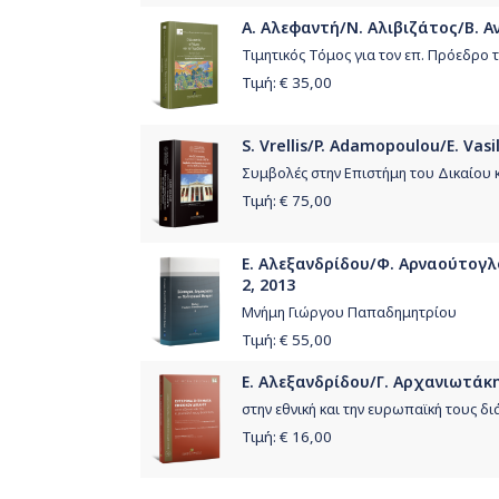
Α. Αλεφαντή/Ν. Αλιβιζάτος/Β. Α
Τιμητικός Τόμος για τον επ. Πρόεδρο
Τιμή: €
35,00
S. Vrellis/P. Adamopoulou/E. Vas
Συμβολές στην Επιστήμη του Δικαίου 
Τιμή: €
75,00
Ε. Αλεξανδρίδου/Φ. Αρναούτογλο
2, 2013
Μνήμη Γιώργου Παπαδημητρίου
Τιμή: €
55,00
Ε. Αλεξανδρίδου/Γ. Αρχανιωτάκη
στην εθνική και την ευρωπαϊκή τους δι
Τιμή: €
16,00