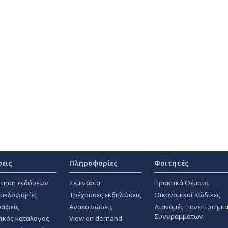
σεις
Πληροφορίες
Φοιτητές
τηση εκδόσεων
Σεμινάρια
Πρακτικά Θέματα
κυκλοφορίες
Τρέχουσες εκδηλώσεις
Οικονομικοί Κώδικες
αφείς
Ανακοινώσεις
Διανομές Πανεπιστημι
Συγγραμμάτων
ικός κατάλογος
View on demand