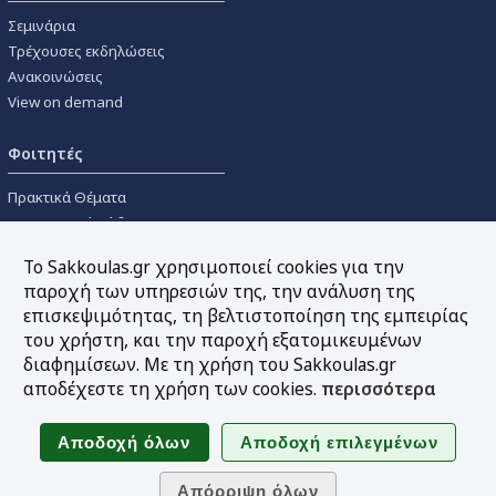
Σεμινάρια
Τρέχουσες εκδηλώσεις
Ανακοινώσεις
View on demand
Φοιτητές
Πρακτικά Θέματα
Οικονομικοί Κώδικες
Διανομές Πανεπιστημιακών
Το Sakkoulas.gr χρησιμοποιεί cookies για την
Συγγραμμάτων
παροχή των υπηρεσιών της, την ανάλυση της
επισκεψιμότητας, τη βελτιστοποίηση της εμπειρίας
Εργαλεία
του χρήστη, και την παροχή εξατομικευμένων
διαφημίσεων. Με τη χρήση του Sakkoulas.gr
Online υπολογισμός τόκων
αποδέχεστε τη χρήση των cookies.
περισσότερα
Υπηρεσία Ηλεκτρονικής
Ενημέρωσης
Sitemap
Ακολουθήστε μας