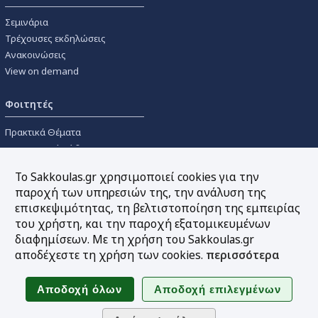
Σεμινάρια
Τρέχουσες εκδηλώσεις
Ανακοινώσεις
View on demand
Φοιτητές
Πρακτικά Θέματα
Οικονομικοί Κώδικες
Διανομές Πανεπιστημιακών
Το Sakkoulas.gr χρησιμοποιεί cookies για την
Συγγραμμάτων
παροχή των υπηρεσιών της, την ανάλυση της
επισκεψιμότητας, τη βελτιστοποίηση της εμπειρίας
Εργαλεία
του χρήστη, και την παροχή εξατομικευμένων
διαφημίσεων. Με τη χρήση του Sakkoulas.gr
Online υπολογισμός τόκων
αποδέχεστε τη χρήση των cookies.
περισσότερα
Υπηρεσία Ηλεκτρονικής
Ενημέρωσης
Sitemap