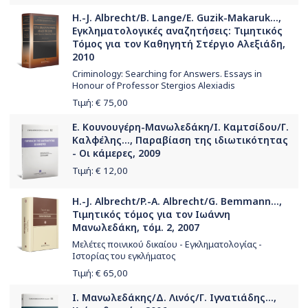
H.-J. Albrecht/B. Lange/E. Guzik-Makaruk...,
Εγκληματολογικές αναζητήσεις: Τιμητικός
Τόμος για τον Καθηγητή Στέργιο Αλεξιάδη,
2010
Criminology: Searching for Answers. Essays in
Honour of Professor Stergios Alexiadis
Τιμή: €
75,00
Ε. Κουνουγέρη-Μανωλεδάκη/Ι. Καμτσίδου/Γ.
Καλφέλης..., Παραβίαση της ιδιωτικότητας
- Οι κάμερες, 2009
Τιμή: €
12,00
H.-J. Albrecht/P.-A. Albrecht/G. Bemmann...,
Τιμητικός τόμος για τον Ιωάννη
Μανωλεδάκη, τόμ. 2, 2007
Μελέτες ποινικού δικαίου - Εγκληματολογίας -
Ιστορίας του εγκλήματος
Τιμή: €
65,00
Ι. Μανωλεδάκης/Δ. Λινός/Γ. Ιγνατιάδης...,