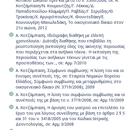
Αστικού Δικαίου πριν και μετά το ν. 3500/2006, σε: Α.
Κοτζάμπαση/Ν. Κουμουτζής/Γ. Λέκκας/Δ.
Παπαδοπούλου-Κλαμαρή/Π. Ραβδάς/Γ. Σεργίδης/Θ.
Τροκάνας/Χ. Αργυρόπουλος/Κ. Φουντεδάκη/Ε.
Κουνουγέρη-Μανωλεδάκη, Το οικογενειακό δίκαιο στον
21ο αιώνα, 2012
Α. Κοτζάμπαση, Iδιόγραφη διαθήκη με ελλιπή
χρονολογία.- Διάταξη διαθήκης που επιβάλλει τη
ρευστοποίηση (εκποίηση) όλης της ακίνητης περιουσίας
που περιέρχεται στα ανήλικα τέκνα.- H εκποίηση της
περιουσίας των ανήλικων τέκνων γίνεται με τις
προϋποθέσεις των..., σε: Αρμ 7/2010
Α. Κοτζάμπαση, Σύμφωνο συμβίωσης: Η λύση του και οι
έννομες συνέπειές της, σε: Εταιρεία Νομικών Βορείου
Ελλάδος, Σύμφωνο συμβίωσης και μεταρρυθμίσεις στο
οικογενειακό δίκαιο (Ν. 3719/2008), 2009
Α. Κοτζάμπαση, H λύση του συμφώνου συμβίωσης και οι
συνέπειές της με βάση το ν. 3719/2008, σε: Αρμ 10/2009
Α. Κοτζάμπαση, Η άρνηση του γιατρού να επιτελέσει το
έργο του για λόγους συνείδησης με βάση το άρθρο 2 § 5
και 31 του ν. 3418/2005 για τον Κώδικα Ιατρικής
Δεοντολογίας, σε: Αρμ 3/2008