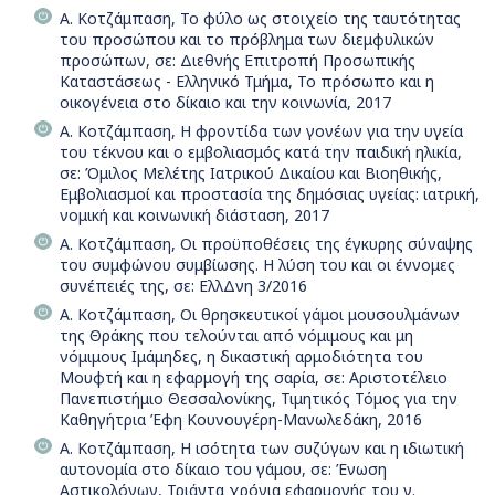
Α. Κοτζάμπαση, Το φύλο ως στοιχείο της ταυτότητας
του προσώπου και το πρόβλημα των διεμφυλικών
προσώπων, σε: Διεθνής Επιτροπή Προσωπικής
Καταστάσεως - Ελληνικό Τμήμα, Το πρόσωπο και η
οικογένεια στο δίκαιο και την κοινωνία, 2017
Α. Κοτζάμπαση, Η φροντίδα των γονέων για την υγεία
του τέκνου και ο εμβολιασμός κατά την παιδική ηλικία,
σε: Όμιλος Μελέτης Ιατρικού Δικαίου και Βιοηθικής,
Εμβολιασμοί και προστασία της δημόσιας υγείας: ιατρική,
νομική και κοινωνική διάσταση, 2017
Α. Κοτζάμπαση, Οι προϋποθέσεις της έγκυρης σύναψης
του συμφώνου συμβίωσης. Η λύση του και οι έννομες
συνέπειές της, σε: ΕλλΔνη 3/2016
Α. Κοτζάμπαση, Οι θρησκευτικοί γάμοι μουσουλμάνων
της Θράκης που τελούνται από νόμιμους και μη
νόμιμους Ιμάμηδες, η δικαστική αρμοδιότητα του
Μουφτή και η εφαρμογή της σαρία, σε: Αριστοτέλειο
Πανεπιστήμιο Θεσσαλονίκης, Τιμητικός Τόμος για την
Καθηγήτρια Έφη Κουνουγέρη-Μανωλεδάκη, 2016
Α. Κοτζάμπαση, Η ισότητα των συζύγων και η ιδιωτική
αυτονομία στο δίκαιο του γάμου, σε: Ένωση
Αστικολόγων, Τριάντα χρόνια εφαρμογής του ν.