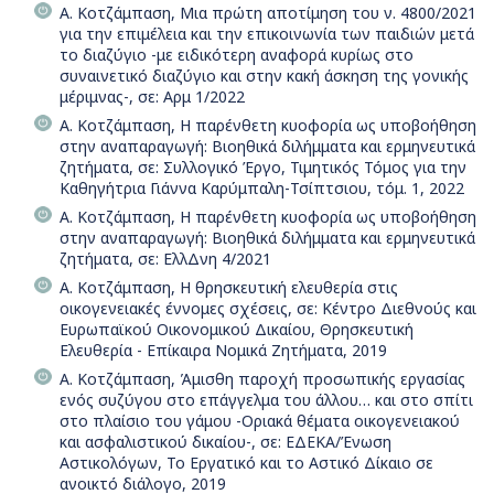
Α. Κοτζάμπαση, Μια πρώτη αποτίμηση του ν. 4800/2021
για την επιμέλεια και την επικοινωνία των παιδιών μετά
το διαζύγιο -με ειδικότερη αναφορά κυρίως στο
συναινετικό διαζύγιο και στην κακή άσκηση της γονικής
μέριμνας-, σε: Αρμ 1/2022
Α. Κοτζάμπαση, Η παρένθετη κυοφορία ως υποβοήθηση
στην αναπαραγωγή: Βιοηθικά διλήμματα και ερμηνευτικά
ζητήματα, σε: Συλλογικό Έργο, Τιμητικός Τόμος για την
Καθηγήτρια Γιάννα Καρύμπαλη-Τσίπτσιου, τόμ. 1, 2022
Α. Κοτζάμπαση, Η παρένθετη κυοφορία ως υποβοήθηση
στην αναπαραγωγή: Βιοηθικά διλήμματα και ερμηνευτικά
ζητήματα, σε: ΕλλΔνη 4/2021
Α. Κοτζάμπαση, H θρησκευτική ελευθερία στις
οικογενειακές έννομες σχέσεις, σε: Κέντρο Διεθνούς και
Ευρωπαϊκού Οικονομικού Δικαίου, Θρησκευτική
Ελευθερία - Επίκαιρα Νομικά Ζητήματα, 2019
Α. Κοτζάμπαση, Άμισθη παροχή προσωπικής εργασίας
ενός συζύγου στο επάγγελμα του άλλου… και στο σπίτι
στο πλαίσιο του γάμου -Οριακά θέματα οικογενειακού
και ασφαλιστικού δικαίου-, σε: ΕΔΕΚΑ/Ένωση
Αστικολόγων, Το Εργατικό και το Αστικό Δίκαιο σε
ανοικτό διάλογο, 2019