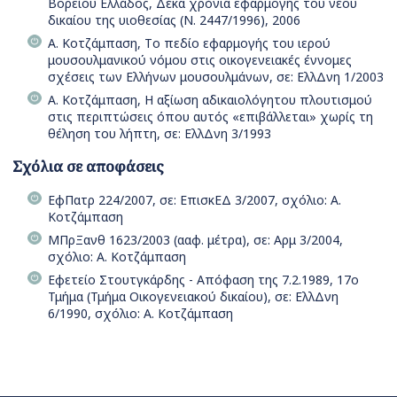
Βορείου Ελλάδος, Δέκα χρόνια εφαρμογής του νέου
δικαίου της υιοθεσίας (Ν. 2447/1996), 2006
Α. Κοτζάμπαση, Tο πεδίο εφαρμογής του ιερού
μουσουλμανικού νόμου στις οικογενειακές έννομες
σχέσεις των Ελλήνων μουσουλμάνων, σε: ΕλλΔνη 1/2003
Α. Κοτζάμπαση, Η αξίωση αδικαιολόγητου πλουτισμού
στις περιπτώσεις όπου αυτός «επιβάλλεται» χωρίς τη
θέληση του λήπτη, σε: ΕλλΔνη 3/1993
Σχόλια σε αποφάσεις
ΕφΠατρ 224/2007, σε: ΕπισκΕΔ 3/2007, σχόλιο: Α.
Κοτζάμπαση
ΜΠρΞανθ 1623/2003 (ααφ. μέτρα), σε: Αρμ 3/2004,
σχόλιο: Α. Κοτζάμπαση
Εφετείο Στουτγκάρδης - Απόφαση της 7.2.1989, 17ο
Τμήμα (Τμήμα Οικογενειακού δικαίου), σε: ΕλλΔνη
6/1990, σχόλιο: Α. Κοτζάμπαση