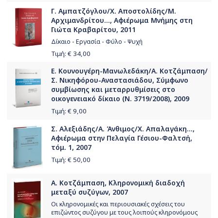
Γ. Αμπατζόγλου/Χ. Αποστολίδης/Μ.
Αρχιμανδρίτου..., Αφιέρωμα Μνήμης στη
Γιώτα Κραβαρίτου, 2011
Δίκαιο - Εργασία - Φύλο - Ψυχή
Τιμή: €
34,00
Ε. Κουνουγέρη-Μανωλεδάκη/Α. Κοτζάμπαση/
Σ. Νικηφόρου-Αναστασιάδου, Σύμφωνο
συμβίωσης και μεταρρυθμίσεις στο
οικογενειακό δίκαιο (Ν. 3719/2008), 2009
Τιμή: €
9,00
Σ. Αλεξιάδης/Α. Άνθιμος/Χ. Απαλαγάκη...,
Αφιέρωμα στην Πελαγία Γέσιου-Φαλτσή,
τόμ. 1, 2007
Τιμή: €
50,00
Α. Κοτζάμπαση, Κληρονομική διαδοχή
μεταξύ συζύγων, 2007
Οι κληρονομικές και περιουσιακές σχέσεις του
επιζώντος συζύγου με τους λοιπούς κληρονόμους