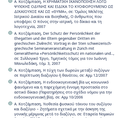
Α. Κοτζάμπαση, Η ΧΡΗΜΑΤΙΚΗ ΙΚΑΝΟΠΟΙΗΣΗ ΛΟΓΩ
ΨΥΧΙΚΗΣ ΟΔΥΝΗΣ ΚΑΙ ΕΙΔΙΚΑ ΤΟ ΚΥΟΦΟΡΟΥΜΕΝΟ ΩΣ
ΔΙΚΑΙΟΥΧΟΣ ΚΑΙ ΩΣ «ΘΥΜΑ», σε: Όμιλος Μελέτης
Ιατρικού Δικαίου και Βιοηθικής, Ο άνθρωπος που
υποφέρει: Ο πόνος στην ιατρική, το δίκαιο και τη
λογοτεχνία, 2007
Α. Κοτζάμπαση, Der Schutz der Persönlichkeit der
Ehegatten und der Eltern gegenüber Dritten im
griechischen Zivilrecht. Vortrag in der 5ten schweizerisch-
griechische Seminarveranstaltung in Zürich mit
Generalthema «Persönlichkeitsschutz im nationalen und...,
σε: Συλλογικό Έργο, Τιμητικός τόμος για τον Ιωάννη
Μανωλεδάκη, τόμ. 3, 2007
Α. Κοτζάμπαση, Η τύχη των δωρεών μεταξύ συζύγων
σε περίπτωση διαζυγίου ή θανάτου, σε: Αρμ 12/2007
Α. Κοτζάμπαση, Η ενδοοικογενειακή βία ως κοινωνικό
φαινόμενο και η παρεχόμενη έννομη προστασία στο
αστικό δίκαιο (Παρατηρήσεις στο σχέδιο νόμου για την
ενδοοικογενειακή βία), σε: Αρμ 10/2006
Α. Κοτζάμπαση, Υιοθεσία φυσικού τέκνου του συζύγου
και διαζύγιο – Ζητήματα σχετικά με την άσκηση της
γονικής μέριμνας μετά το διαζύγιο, σε: Εταιρεία Νομικών