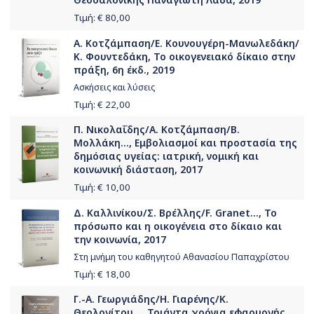
Τιμή: €
80,00
Α. Κοτζάμπαση/Ε. Κουνουγέρη-Μανωλεδάκη/
Κ. Φουντεδάκη, Το οικογενειακό δίκαιο στην
πράξη, 6η έκδ., 2019
Ασκήσεις και λύσεις
Τιμή: €
22,00
Π. Νικολαΐδης/Α. Κοτζάμπαση/Β.
Μολλάκη..., Εμβολιασμοί και προστασία της
δημόσιας υγείας: ιατρική, νομική και
κοινωνική διάσταση, 2017
Τιμή: €
10,00
Δ. Καλλινίκου/Σ. Βρέλλης/F. Granet..., Το
πρόσωπο και η οικογένεια στο δίκαιο και
την κοινωνία, 2017
Στη μνήμη του καθηγητού Αθανασίου Παπαχρίστου
Τιμή: €
18,00
Γ.-Α. Γεωργιάδης/Η. Γιαρένης/Κ.
Θεολογίτου..., Τριάντα χρόνια εφαρμογής