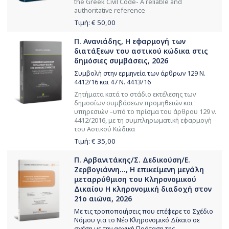
the Greek Civil Code- A reliable and
authoritative reference
Τιμή: €
50,00
Π. Ανανιάδης, Η εφαρμογή των
διατάξεων του αστικού κώδικα στις
δημόσιες συμβάσεις, 2026
Συμβολή στην ερμηνεία των άρθρων 129 Ν.
4412/16 και 47 Ν. 4413/16
Ζητήματα κατά το στάδιο εκτέλεσης των
δημοσίων συμβάσεων προμηθειών και
υπηρεσιών –υπό το πρίσμα του άρθρου 129 ν.
4412/2016, με τη συμπληρωματική εφαρμογή
του Αστικού Κώδικα
Τιμή: €
35,00
Π. Αρβανιτάκης/Σ. Δεδικούση/Ε.
Ζερβογιάννη..., Η επικείμενη μεγάλη
μεταρρύθμιση του Κληρονομικού
Δικαίου Η κληρονομική διαδοχή στον
21ο αιώνα, 2026
Με τις τροποποιήσεις που επέφερε το Σχέδιο
Νόμου για το Νέο Κληρονομικό Δίκαιο σε
σχέση με την αρχική Πρόταση της