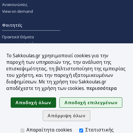
Ανακοινώσεις
View on demand
Φοιτητές
Πρακτικά Θέματα
Οικονομικοί Κώδικες
Διανομές Πανεπιστημιακών
Το Sakkoulas.gr χρησιμοποιεί cookies για την
Συγγραμμάτων
παροχή των υπηρεσιών της, την ανάλυση της
επισκεψιμότητας, τη βελτιστοποίηση της εμπειρίας
Εργαλεία
του χρήστη, και την παροχή εξατομικευμένων
διαφημίσεων. Με τη χρήση του Sakkoulas.gr
Online υπολογισμός τόκων
αποδέχεστε τη χρήση των cookies.
περισσότερα
Υπηρεσία Ηλεκτρονικής
Ενημέρωσης
Sitemap
Ακολουθήστε μας
Απαραίτητα cookies
Στατιστικής