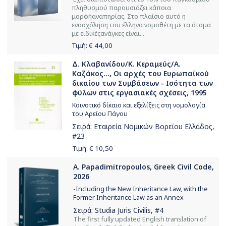
πληθυσμού παρουσιάζει κάποια
μoρφήαναπηρίας. Στο πλαίσιο αυτό η
ενασχόληση του έλληνα νομοθέτη με τα άτομα
με ειδικέςανάγκες είναι...
Τιμή: €
44,00
Δ. Κλαβανίδου/Κ. Κεραμεύς/Α.
Καζάκος..., Οι αρχές του Ευρωπαϊκού
δικαίου των Συμβάσεων - Ισότητα των
φύλων στις εργασιακές σχέσεις, 1995
Κοινοτικό δίκαιο και εξελίξεις στη νομολογία
του Αρείου Πάγου
Σειρά:
Εταιρεία Νομικών Βορείου Ελλάδος
,
#23
Τιμή: €
10,50
A. Papadimitropoulos, Greek Civil Code,
2026
-Including the New Inheritance Law, with the
Former Inheritance Law as an Annex
Σειρά:
Studia Juris Civilis
, #4
The first fully updated English translation of