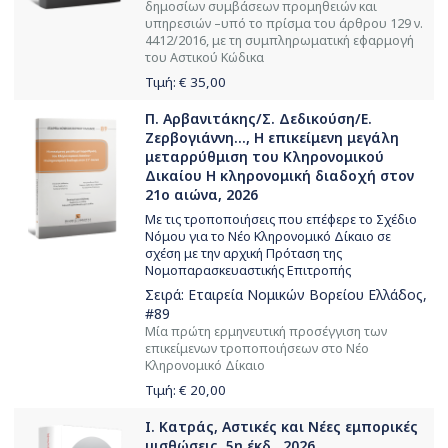
δημοσίων συμβάσεων προμηθειών και
υπηρεσιών –υπό το πρίσμα του άρθρου 129 ν.
4412/2016, με τη συμπληρωματική εφαρμογή
του Αστικού Κώδικα
Τιμή: €
35,00
Π. Αρβανιτάκης/Σ. Δεδικούση/Ε.
Ζερβογιάννη..., Η επικείμενη μεγάλη
μεταρρύθμιση του Κληρονομικού
Δικαίου Η κληρονομική διαδοχή στον
21ο αιώνα, 2026
Με τις τροποποιήσεις που επέφερε το Σχέδιο
Νόμου για το Νέο Κληρονομικό Δίκαιο σε
σχέση με την αρχική Πρόταση της
Νομοπαρασκευαστικής Επιτροπής
Σειρά:
Εταιρεία Νομικών Βορείου Ελλάδος
,
#89
Μία πρώτη ερμηνευτική προσέγγιση των
επικείμενων τροποποιήσεων στο Νέο
Κληρονομικό Δίκαιο
Τιμή: €
20,00
Ι. Κατράς, Αστικές και Νέες εμπορικές
μισθώσεις, 5η έκδ., 2026