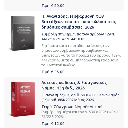
Τιμή: €
50,00
Π. Ανανιάδης, Η εφαρμογή των
διατάξεων του αστικού κώδικα στις
δημόσιες συμβάσεις, 2026
Συμβολή στην ερμηνεία των άρθρων 129 Ν.
4412/16 και 47 Ν. 4413/16
Ζητήματα κατά το στάδιο εκτέλεσης των
δημοσίων συμβάσεων προμηθειών και
υπηρεσιών –υπό το πρίσμα του άρθρου 129 ν.
4412/2016, με τη συμπληρωματική εφαρμογή
του Αστικού Κώδικα
Τιμή: €
35,00
Αστικός κώδικας & Εισαγωγικός
Νόμος, 13η έκδ., 2026
• Κανονισμός (ΕΚ) αριθ. 593/2008 • Κανονισμός
(ΕΚ) αριθ. 864/2007 Μάιος 2026
Σειρά:
Σύγχρονη Νομοθεσία
, #1
Ενημέρωση μέχρι και τον Ν. 5303/2026 (ΦΕΚ Α΄
81/22.5.2026)
Τιμή: €
12,00