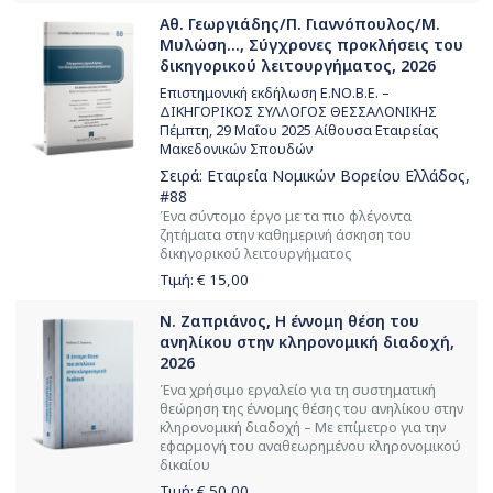
Αθ. Γεωργιάδης/Π. Γιαννόπουλος/Μ.
Μυλώση..., Σύγχρονες προκλήσεις του
δικηγορικού λειτουργήματος, 2026
Επιστημονική εκδήλωση Ε.ΝΟ.Β.Ε. –
ΔΙΚΗΓΟΡΙΚΟΣ ΣΥΛΛΟΓΟΣ ΘΕΣΣΑΛΟΝΙΚΗΣ
Πέμπτη, 29 Μαΐου 2025 Αίθουσα Εταιρείας
Μακεδονικών Σπουδών
Σειρά:
Εταιρεία Νομικών Βορείου Ελλάδος
,
#88
Ένα σύντομο έργο με τα πιο φλέγοντα
ζητήματα στην καθημερινή άσκηση του
δικηγορικού λειτουργήματος
Τιμή: €
15,00
Ν. Ζαπριάνος, Η έννομη θέση του
ανηλίκου στην κληρονομική διαδοχή,
2026
Ένα χρήσιμο εργαλείο για τη συστηματική
θεώρηση της έννομης θέσης του ανηλίκου στην
κληρονομική διαδοχή – Με επίμετρο για την
εφαρμογή του αναθεωρημένου κληρονομικού
δικαίου
Τιμή: €
50,00