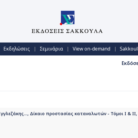
|
|
|
Εκδηλώσεις
Σεμινάρια
View on-demand
Sakkoul
Εκδόσε
Ιγγλεζάκης..., Δίκαιο προστασίας καταναλωτών - Τόμοι Ι & ΙΙ,