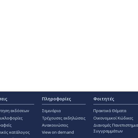
σεις
Πληροφορίες
Φοιτητές
τηση εκδόσεων
Σεμινάρια
Πρακτικά Θέματα
κυκλοφορίες
Τρέχουσες εκδηλώσεις
Οικονομικοί Κώδικες
αφείς
Ανακοινώσεις
Διανομές Πανεπιστημι
Συγγραμμάτων
ικός κατάλογος
View on demand