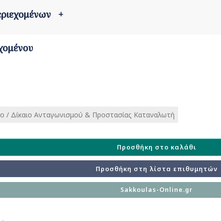
περιεχομένων
+
χομένου
ιο / Δίκαιο Ανταγωνισμού & Προστασίας Καταναλωτή
Προσθήκη στο καλάθι
Προσθήκη στη λίστα επιθυμητών
Sakkoulas-Online.gr