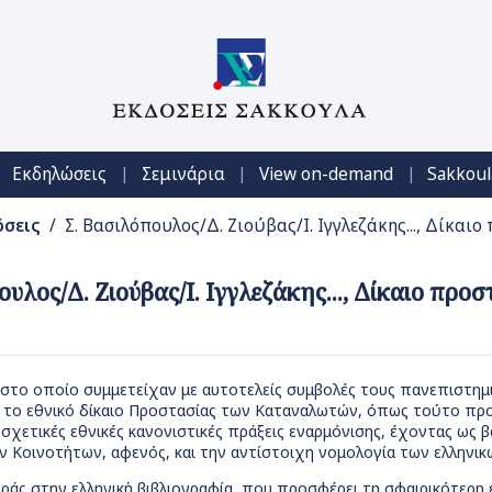
|
|
|
Εκδηλώσεις
Σεμινάρια
View on-demand
Sakkoul
όσεις
/ Σ. Βασιλόπουλος/Δ. Ζιούβας/Ι. Ιγγλεζάκης..., Δίκαιο
ουλος/Δ. Ζιούβας/Ι. Ιγγλεζάκης..., Δίκαιο προ
στο οποίο συμμετείχαν με αυτοτελείς συμβολές τους πανεπιστημιακ
ι το εθνικό δίκαιο Προστασίας των Καταναλωτών, όπως τούτο πρ
 σχετικές εθνικές κανονιστικές πράξεις εναρμόνισης, έχοντας ως
 Κοινοτήτων, αφενός, και την αντίστοιχη νομολογία των ελληνικ
άς στην ελληνική βιβλιογραφία, που προσφέρει τη σφαιρικότερη εν