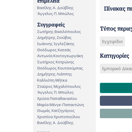
επιμέλεια
Βασίλης Α. Δούβλης
Πίνακας 
Άγγελος Π. Μπώλος
Συγγραφείς
Τύπος περιε
Σωτήρης Βασιλόπουλος
Δημήτρης Ζιούβας
Εγχειρίδιο
Ιωάννης Ιγγλεζάκης
Θεόδωρος Κατσάς
Κατηγορίες
Αντωνία Κοντογεωργάκη
Σωτήριος Κοτρώνης
Θεόδωρος Κουτσούμπας
Εμπορικό Δίκα
Δημήτρης Λιάππης
Καλλιόπη Μήτκα
Σταύρος Μιχαλόπουλος
Άγγελος Π. Μπώλος
Χρύσα Παπαθανασίου
Μαρία Μένγκ-Παπαντώνη
Θωμάς Χατζηγάγιος
Χριστίνα Χριστοπούλου
Βασίλης Α. Δούβλης