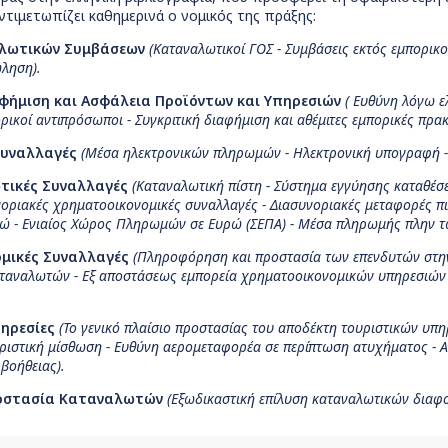
τιμετωπίζει καθημερινά ο νομικός της πράξης:
αλωτικών Συμβάσεων
(Καταναλωτικοί ΓΟΣ - Συμβάσεις εκτός εμπορικ
ληση).
αφήμιση και Ασφάλεια Προϊόντων και Υπηρεσιών
(
Ευθύνη λόγω ε
ρικοί αντιπρόσωποι - Συγκριτική διαφήμιση και αθέμιτες εμπορικές πρακτ
Συναλλαγές
(Μέσα ηλεκτρονικών πληρωμών - Ηλεκτρονική υπογραφή - 
τικές Συναλλαγές
(Καταναλωτική πίστη - Σύστημα εγγύησης καταθέσ
οριακές χρηματοοικονομικές συναλλαγές - Διασυνοριακές μεταφορές πι
ώ - Ενιαίος Χώρος Πληρωμών σε Ευρώ (ΣΕΠΑ) - Μέσα πληρωμής πλην τω
μικές Συναλλαγές
(Πληροφόρηση και προστασία των επενδυτών στη
ταναλωτών - Εξ αποστάσεως εμπορεία χρηματοοικονομικών υπηρεσιών
πηρεσίες
(Το γενικό πλαίσιο προστασίας του αποδέκτη τουριστικών υπ
μεριστική μίσθωση - Ευθύνη αερομεταφορέα σε περίπτωση ατυχήματος 
βοήθειας).
ροστασία Καταναλωτών
(Εξωδικαστική επίλυση καταναλωτικών διαφο