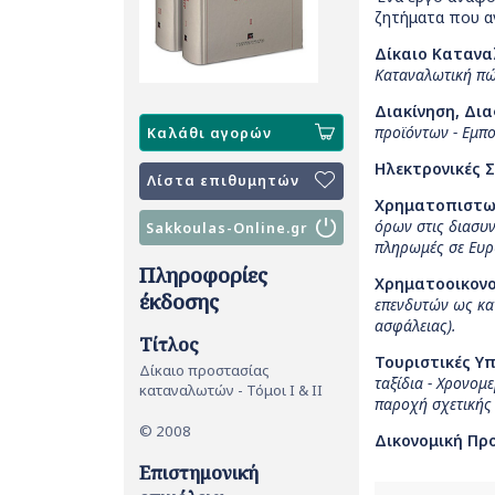
ζητήματα που αν
Δίκαιο Καταν
Καταναλωτική πώ
Διακίνηση, Δι
προϊόντων - Εμπο
Καλάθι αγορών
Ηλεκτρονικές 
Λίστα επιθυμητών
Χρηματοπιστω
όρων στις διασυν
Sakkoulas-Online.gr
πληρωμές σε Ευρ
Πληροφορίες
Χρηματοοικονο
έκδοσης
επενδυτών ως κα
ασφάλειας).
Τίτλος
Τουριστικές Υ
Δίκαιο προστασίας
ταξίδια - Χρονο
καταναλωτών - Τόμοι Ι & ΙΙ
παροχή σχετικής 
© 2008
Δικονομική Π
Επιστημονική