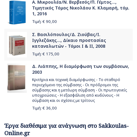
Α. Μικρουλέα/Ν. Βερβεσός/Π. Γέμτος...,
Τιμητικός Τόμος Νικολάου Κ. Κλαμαρή, τόμ.
1, 2016
Τιμή: €
90,00
Σ. Βασιλόπουλος/Δ. Ζιούβας/Ι.
Ιγγλεζάκης..., Δίκαιο προστασίας
καταναλωτών - Τόμοι Ι & ΙΙ, 2008
Τιμή: €
175,00
Δ. Λιάππης, Η διαμόρφωση των συμβάσεων,
2003
Κριτήρια και τεχνική διαμόρφωσης - Το σταθερό
περιεχόμενο της σύμβασης - Οι πρόδρομοι της
σύμβασης και η μετέωρη σύμβαση - Οι πρωτογενείς
υποχρεώσεις - Η εξασφάλιση από κινδύνους - Η
σύμβαση και οι σχέσεις με τρίτους
Τιμή: €
36,00
Έργα διαθέσιμα για ανάγνωση στο Sakkoulas-
Online.gr