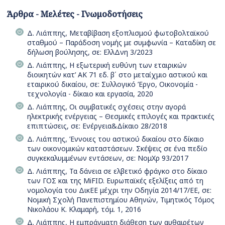
Άρθρα - Μελέτες - Γνωμοδοτήσεις
Δ. Λιάππης, Μεταβίβαση εξοπλισμού φωτοβολταϊκού
σταθμού – Παράδοση νομής με συμφωνία – Καταδίκη σε
δήλωση βούλησης, σε: ΕλλΔνη 3/2023
Δ. Λιάππης, Η εξωτερική ευθύνη των εταιρικών
διοικητών κατ’ ΑΚ 71 εδ. β΄ στο μεταίχμιο αστικού και
εταιρικού δικαίου, σε: Συλλογικό Έργο, Οικονομία -
τεχνολογία - δίκαιο και εργασία, 2020
Δ. Λιάππης, Οι συµβατικές σχέσεις στην αγορά
ηλεκτρικής ενέργειας – Θεσµικές επιλογές και πρακτικές
επιπτώσεις, σε: Ενέργεια&Δίκαιο 28/2018
Δ. Λιάππης, Έννοιες του αστικού δικαίου στο δίκαιο
των οικονομικών καταστάσεων. Σκέψεις σε ένα πεδίο
συγκεκαλυμμένων εντάσεων, σε: ΝομΧρ 93/2017
Δ. Λιάππης, Τα δάνεια σε ελβετικό φράγκο στο δίκαιο
των ΓΟΣ και της MiFID. Ευρωπαϊκές εξελίξεις από τη
νομολογία του ΔικΕΕ μέχρι την Οδηγία 2014/17/ΕΕ, σε:
Νομική Σχολή Πανεπιστημίου Αθηνών, Τιμητικός Τόμος
Νικολάου Κ. Κλαμαρή, τόμ. 1, 2016
Δ. Λιάππης, Η εμπράγματη διάθεση των αυθαιρέτων