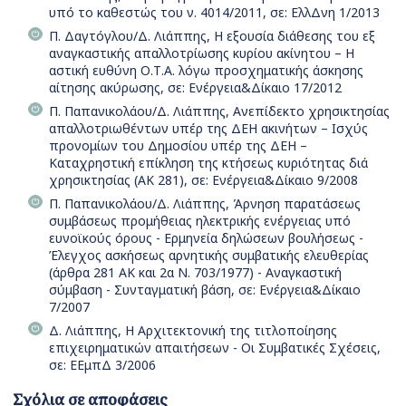
υπό το καθεστώς του ν. 4014/2011, σε: ΕλλΔνη 1/2013
Π. Δαγτόγλου/Δ. Λιάππης, Η εξουσία διάθεσης του εξ
αναγκαστικής απαλλοτρίωσης κυρίου ακίνητου – Η
αστική ευθύνη Ο.Τ.Α. λόγω προσχηματικής άσκησης
αίτησης ακύρωσης, σε: Ενέργεια&Δίκαιο 17/2012
Π. Παπανικολάου/Δ. Λιάππης, Ανεπίδεκτο χρησικτησίας
απαλλοτριωθέντων υπέρ της ΔΕΗ ακινήτων – Ισχύς
προνομίων του Δημοσίου υπέρ της ΔΕΗ –
Καταχρηστική επίκληση της κτήσεως κυριότητας διά
χρησικτησίας (ΑΚ 281), σε: Ενέργεια&Δίκαιο 9/2008
Π. Παπανικολάου/Δ. Λιάππης, Άρνηση παρατάσεως
συμβάσεως προμήθειας ηλεκτρικής ενέργειας υπό
ευνοϊκούς όρους - Ερμηνεία δηλώσεων βουλήσεως -
Έλεγχος ασκήσεως αρνητικής συμβατικής ελευθερίας
(άρθρα 281 ΑΚ και 2α Ν. 703/1977) - Αναγκαστική
σύμβαση - Συνταγματική βάση, σε: Ενέργεια&Δίκαιο
7/2007
Δ. Λιάππης, Η Αρχιτεκτονική της τιτλοποίησης
επιχειρηματικών απαιτήσεων - Οι Συμβατικές Σχέσεις,
σε: ΕΕμπΔ 3/2006
Σχόλια σε αποφάσεις