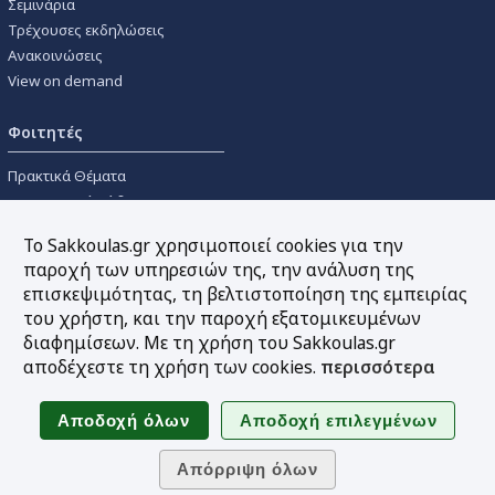
Σεμινάρια
Τρέχουσες εκδηλώσεις
Ανακοινώσεις
View on demand
Φοιτητές
Πρακτικά Θέματα
Οικονομικοί Κώδικες
Διανομές Πανεπιστημιακών
Το Sakkoulas.gr χρησιμοποιεί cookies για την
Συγγραμμάτων
παροχή των υπηρεσιών της, την ανάλυση της
επισκεψιμότητας, τη βελτιστοποίηση της εμπειρίας
Εργαλεία
του χρήστη, και την παροχή εξατομικευμένων
διαφημίσεων. Με τη χρήση του Sakkoulas.gr
Online υπολογισμός τόκων
αποδέχεστε τη χρήση των cookies.
περισσότερα
Υπηρεσία Ηλεκτρονικής
Ενημέρωσης
Sitemap
Ακολουθήστε μας