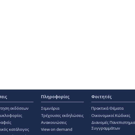
σεις
Πληροφορίες
Φοιτητές
τηση εκδόσεων
Σεμινάρια
Πρακτικά Θέματα
κυκλοφορίες
Τρέχουσες εκδηλώσεις
Οικονομικοί Κώδικες
αφείς
Ανακοινώσεις
Διανομές Πανεπιστημι
Συγγραμμάτων
ικός κατάλογος
View on demand