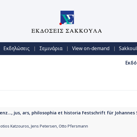
|
|
|
Εκδηλώσεις
Σεμινάρια
View on-demand
Sakkoul
Εκδό
nz..., jus, ars, philosophia et historia Festschrift für Johanne
hotios Katzouros, Jens Petersen, Otto Pfersmann