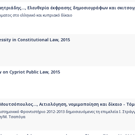
ημητριάδης..., Ελευθερία έκφρασης δημοσιογράφων και σκιτσο
ματος στο ελληνικό και κυπριακό δίκαιο
ssity in Constitutional Law, 2015
 on Cypriot Public Law, 2015
 Μουτσόπουλος..., Αιτιολόγηση, νομιμοποίηση και δίκαιο - Τόμ
πιστημονικό Φροντιστήριο 2012-2013 δημοσιευόμενες τη επιμελεία Ι. Στράγγ
η/Μ. Τσαπόγα