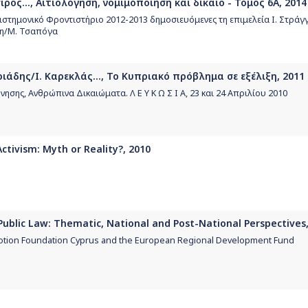
ρος..., Αιτιολόγηση, νομιμοποίηση και δίκαιο - Τόμος 6Α, 2014
πιστημονικό Φροντιστήριο 2012-2013 δημοσιευόμενες τη επιμελεία Ι. Στράγγ
η/Μ. Τσαπόγα
άδης/Ι. Καρεκλάς..., Το Κυπριακό πρόβλημα σε εξέλιξη, 2011
σης, Ανθρώπινα Δικαιώματα. Λ Ε Υ Κ Ω Σ Ι Α, 23 και 24 Απριλίου 2010
Activism: Myth or Reality?, 2010
Public Law: Thematic, National and Post-National Perspectives
otion Foundation Cyprus and the European Regional Development Fund