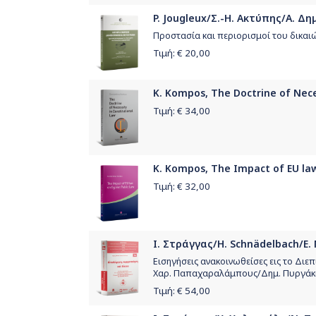
P. Jougleux/Σ.-Η. Ακτύπης/Α. Δ
Προστασία και περιορισμοί του δικαιώ
Τιμή: €
20,00
K. Kompos, The Doctrine of Nece
Τιμή: €
34,00
K. Kompos, The Impact of EU law
Τιμή: €
32,00
Ι. Στράγγας/H. Schnädelbach/Ε.
Εισηγήσεις ανακοινωθείσες εις το Διε
Χαρ. Παπαχαραλάμπους/Δημ. Πυργάκ
Τιμή: €
54,00