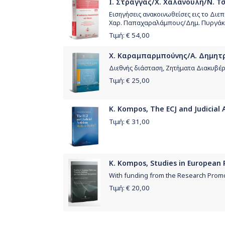
Ι. Στράγγας/Χ. Χαλανούλη/Ν. Τσί
Εισηγήσεις ανακοινωθείσες εις το Διε
Χαρ. Παπαχαραλάμπους/Δημ. Πυργάκ
Τιμή: €
54,00
Χ. Καραμπαρμπούνης/Α. Δημητρι
Διεθνής διάσταση, Ζητήματα Διακυβέρνη
Τιμή: €
25,00
K. Kompos, The ECJ and Judicial 
Τιμή: €
31,00
K. Kompos, Studies in European 
With funding from the Research Prom
Τιμή: €
20,00