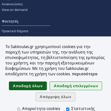
Ανακοινώσεις
View on demand
Φοιτητές
Πρακτικά Θέματα
Οικονομικοί Κώδικες
Διανομές Πανεπιστημιακών
Το Sakkoulas.gr χρησιμοποιεί cookies για την
Συγγραμμάτων
παροχή των υπηρεσιών της, την ανάλυση της
επισκεψιμότητας, τη βελτιστοποίηση της εμπειρίας
Εργαλεία
του χρήστη, και την παροχή εξατομικευμένων
διαφημίσεων. Με τη χρήση του Sakkoulas.gr
Online υπολογισμός τόκων
αποδέχεστε τη χρήση των cookies.
περισσότερα
Υπηρεσία Ηλεκτρονικής
Ενημέρωσης
Sitemap
Ακολουθήστε μας
Απαραίτητα cookies
Στατιστικής