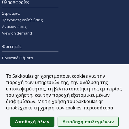
Πληροφορίες
Σεμινάρια
Τρέχουσες εκδηλώσεις
Ανακοινώσεις
View on demand
Φοιτητές
Πρακτικά Θέματα
Οικονομικοί Κώδικες
Διανομές Πανεπιστημιακών
Το Sakkoulas.gr χρησιμοποιεί cookies για την
Συγγραμμάτων
παροχή των υπηρεσιών της, την ανάλυση της
επισκεψιμότητας, τη βελτιστοποίηση της εμπειρίας
Εργαλεία
του χρήστη, και την παροχή εξατομικευμένων
διαφημίσεων. Με τη χρήση του Sakkoulas.gr
Online υπολογισμός τόκων
αποδέχεστε τη χρήση των cookies.
περισσότερα
Υπηρεσία Ηλεκτρονικής
Ενημέρωσης
Sitemap