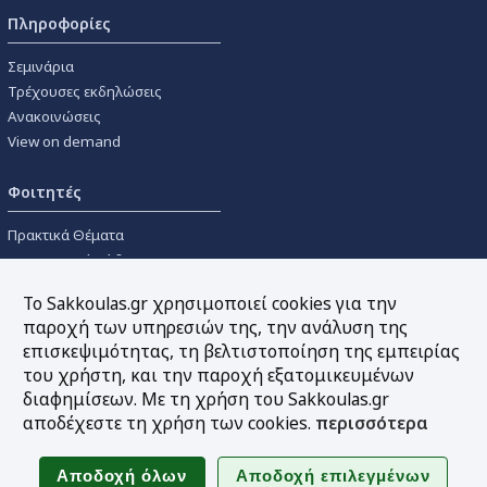
Πληροφορίες
Σεμινάρια
Τρέχουσες εκδηλώσεις
Ανακοινώσεις
View on demand
Φοιτητές
Πρακτικά Θέματα
Οικονομικοί Κώδικες
Διανομές Πανεπιστημιακών
Το Sakkoulas.gr χρησιμοποιεί cookies για την
Συγγραμμάτων
παροχή των υπηρεσιών της, την ανάλυση της
επισκεψιμότητας, τη βελτιστοποίηση της εμπειρίας
Εργαλεία
του χρήστη, και την παροχή εξατομικευμένων
διαφημίσεων. Με τη χρήση του Sakkoulas.gr
Online υπολογισμός τόκων
αποδέχεστε τη χρήση των cookies.
περισσότερα
Υπηρεσία Ηλεκτρονικής
Ενημέρωσης
Sitemap