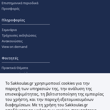
Επιστημονικά περιοδικά
Προσφορές
Πληροφορίες
Σεμινάρια
Τρέχουσες εκδηλώσεις
Ανακοινώσεις
View on demand
Φοιτητές
Πρακτικά Θέματα
Οικονομικοί Κώδικες
Διανομές Πανεπιστημιακών
Το Sakkoulas.gr χρησιμοποιεί cookies για την
Συγγραμμάτων
παροχή των υπηρεσιών της, την ανάλυση της
επισκεψιμότητας, τη βελτιστοποίηση της εμπειρίας
Εργαλεία
του χρήστη, και την παροχή εξατομικευμένων
διαφημίσεων. Με τη χρήση του Sakkoulas.gr
Online υπολογισμός τόκων