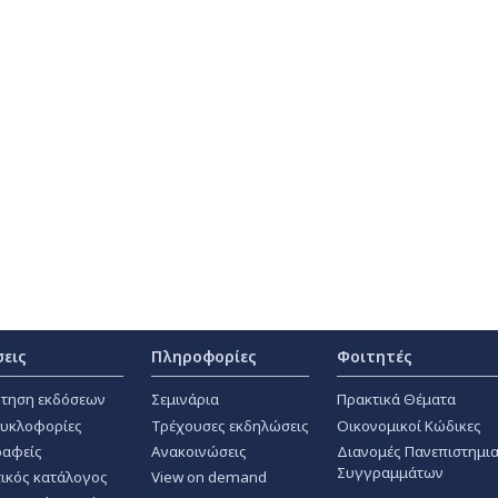
σεις
Πληροφορίες
Φοιτητές
τηση εκδόσεων
Σεμινάρια
Πρακτικά Θέματα
κυκλοφορίες
Τρέχουσες εκδηλώσεις
Οικονομικοί Κώδικες
αφείς
Ανακοινώσεις
Διανομές Πανεπιστημι
Συγγραμμάτων
ικός κατάλογος
View on demand