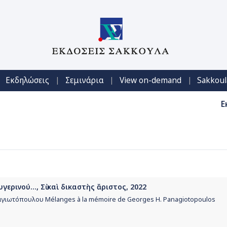
|
|
|
Εκδηλώσεις
Σεμινάρια
View on-demand
Sakkoul
Ε
γερινού..., Σὺ καὶ δικαστὴς ἄριστος, 2022
ναγιωτόπουλου Mélanges à la mémoire de Georges H. Panagiotopoulos