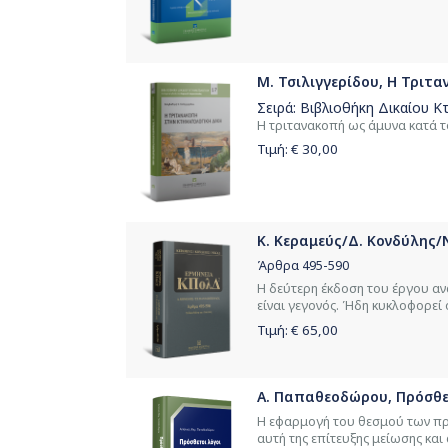
Μ. Τσιλιγγερίδου, Η Τριτ
Σειρά:
Βιβλιοθήκη Δικαίου Κ
Η τριτανακοπή ως άμυνα κατά τ
Τιμή: €
30,00
Κ. Κεραμεύς/Δ. Κονδύλης/Ν
Άρθρα 495-590
Η δεύτερη έκδοση του έργου αν
είναι γεγονός. Ήδη κυκλοφορεί ο
Τιμή: €
65,00
Α. Παπαθεοδώρου, Πρόσθε
Η εφαρμογή του θεσμού των π
αυτή της επίτευξης μείωσης και