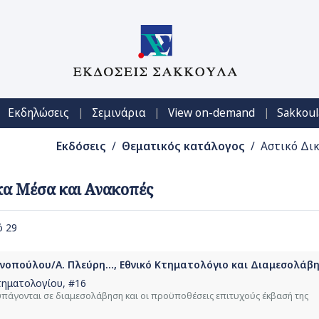
|
|
|
Εκδηλώσεις
Σεμινάρια
View on-demand
Sakkoul
Εκδόσεις
/
Θεματικός κατάλογος
/ Αστικό Δικ
ικα Μέσα και Ανακοπές
ό 29
ννοπούλου/Α. Πλεύρη..., Εθνικό Κτηματολόγιο και Διαμεσολάβη
τηματολογίου
, #16
πάγονται σε διαμεσολάβηση και οι προϋποθέσεις επιτυχούς έκβασή της