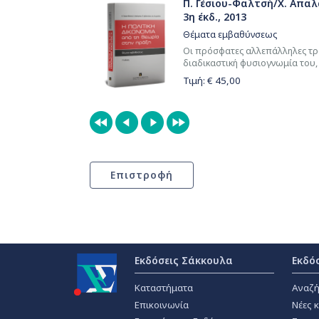
Π. Γέσιου-Φαλτσή/Χ. Απαλ
3η έκδ., 2013
Θέματα εμβαθύνσεως
Οι πρόσφατες αλλεπάλληλες τρο
διαδικαστική φυσιογνωμία του,
Τιμή: €
45,00
Εκδόσεις Σάκκουλα
Εκδό
Καταστήματα
Αναζή
Επικοινωνία
Νέες 