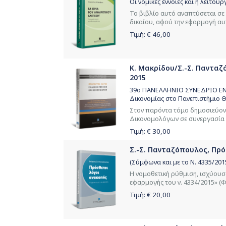
Οι νομικές έννοιες και η λειτουρ
Το βιβλίο αυτό αναπτύσεται σε 
δικαίου, αφού την εφαρμογή αυτ
Τιμή: €
46,00
Κ. Μακρίδου/Σ.-Σ. Πανταζ
2015
39ο ΠΑΝΕΛΛΗΝΙΟ ΣΥΝΕΔΡΙΟ ΕΝΩ
Δικονομίας στο Πανεπιστήμιο Θ
Στον παρόντα τόμο δημοσιεύον
Δικονομολόγων σε συνεργασία μ
Τιμή: €
30,00
Σ.-Σ. Πανταζόπουλος, Πρό
(Σύμφωνα και με το Ν. 4335/201
Η νομοθετική ρύθμιση, ισχύουσα
εφαρμογής του ν. 4334/2015» (ΦΕ
Τιμή: €
20,00