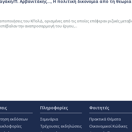
αγάκη/Π. Αρβανιτάκης..., Η πολιτική δικονομία από τη θεωρία
ποποιήσεις του ΚΠολΔ, ορισμένες από τις οποίες επέφεραν ριζικές μεταβ
 επέβαλαν την αναπροσαρμογή του έργου,...
σεις
Πληροφορίες
Φοιτητές
τηση εκδόσεων
Σεμινάρια
Πρακτικά Θέματα
κυκλοφορίες
Τρέχουσες εκδηλώσεις
Οικονομικοί Κώδικες