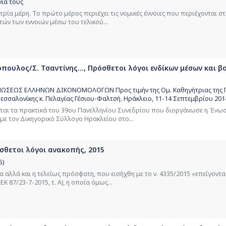
γία τους
τρία μέρη. Το πρώτο μέρος περιέχει τις νομικές έννοιες που περιέχονται σ
ών των εννοιών μέσω του τελικού...
όπουλος/Σ. Τσαντίνης..., Πρόσθετοι λόγοι ενδίκων μέσων και 
ΣΕΩΣ ΕΛΛΗΝΩΝ ΔΙΚΟΝΟΜΟΛΟΓΩΝ Προς τιμήν της Ομ. Καθηγήτριας της Π
εσσαλονίκης κ. Πελαγίας Γέσιου-Φαλτσή. Ηράκλειο, 11-14 Σεπτεμβρίου 201
ται τα πρακτικά του 39ου Πανελληνίου Συνεδρίου που διοργάνωσε η Ένω
ε τον Δικηγορικό Σύλλογο Ηρακλείου στο...
σθετοι λόγοι ανακοπής, 2015
5)
 αλλά και η τελείως πρόσφατη, που εισήχθη με το ν. 4335/2015 «επείγοντ
Κ 87/23-7-2015, τ. Α), η οποία όμως...