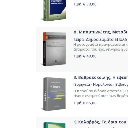
Τιμή: €
38,00
Δ. Μπαμπινιώτης, Μεταβιβ
Σειρά:
Δημοσιεύματα ΕΠολΔ
Η μονογραφία πραγματεύεται το
ζητήματα που έχει γεννήσει η ν
Τιμή: €
48,00
Β. Βαθρακοκοίλης, Η έφεση
(Ερμηνεία - Νομολογία - Βιβλιο
Η παρούσα έκδοση αποτελεί μια
είναι η αντιμετώπιση των θεμάτ
Τιμή: €
65,00
Κ. Καλαβρός, Τα όρια του 