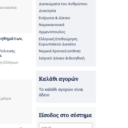
Δικαιώματα του Ανθρώπου
τον κανόνα
Διαιτησία
Ενέργεια & Δίκαιο
Νομοκανονικά
Αρμενόπουλος
βοηθημάτων,
Ελληνική Επιθεώρηση
Ευρωπαϊκού Δικαίου
Νομικά Χρονικά (online)
ολιτικής
4
Ιατρικό Δίκαιο & Βιοηθική
ση Ελλήνων
Καλάθι αγορών
Το καλάθι αγορών είναι
άδειο
α μέτρα
Είσοδος στο σύστημα