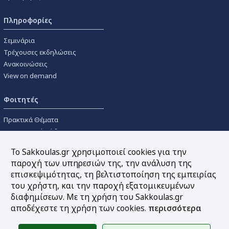
Πληροφορίες
Σεμινάρια
Τρέχουσες εκδηλώσεις
Ανακοινώσεις
View on demand
Φοιτητές
Πρακτικά Θέματα
Οικονομικοί Κώδικες
Διανομές Πανεπιστημιακών
Το Sakkoulas.gr χρησιμοποιεί cookies για την
Συγγραμμάτων
παροχή των υπηρεσιών της, την ανάλυση της
επισκεψιμότητας, τη βελτιστοποίηση της εμπειρίας
Εργαλεία
του χρήστη, και την παροχή εξατομικευμένων
διαφημίσεων. Με τη χρήση του Sakkoulas.gr
Online υπολογισμός τόκων
αποδέχεστε τη χρήση των cookies.
περισσότερα
Υπηρεσία Ηλεκτρονικής
Ενημέρωσης