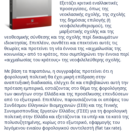
Εξετάζει κριτικά εναλλακτικές
προσεγγίσεις, όπως της
νεοκλασικής σχολής, της σχολής
της δημόσιας επιλογής (ή
νεοφιλελευθερισμού), της
μαρξιστικής σχολής και της
νεοθεσμικής σύνθεσης και της σχολής περί δικαιωμάτων
ιδιοκτησίας. Επιπλέον, συνθέτει και επεκτείνει αυτές τις
θεωρίες και προτείνει τη νέα έννοια της «αιχμαλωσίας της
κοινωνίας» από το κράτος, που συμπληρώνει την έννοια περί
«αιχμαλωσίας του κράτους» της νεοφιλελεύθερης σχολής.
Με βάση τα παραπάνω, η συγγραφέας προτείνει ότι η
φορολογική πολιτική θα έχει μικρή επίδραση στην
αναπτυξιακή διαδικασία, ελέγχει δε και επιβεβαιώνει αυτή την
πρόταση εμπειρικά, εστιάζοντας στο θέμα της φορολόγησης
των ακινήτων στην Ελλάδα και της προσέλκυσης επενδύσεων
από το εξωτερικό. Επιπλέον, παρουσιάζονται οι απόψεις του
Συνδέσμου Ελληνικών Βιομηχανιών (ΣΕΒ) και της Γενικής
Συνομοσπονδίας Εργατών Ελλάδος (ΓΣΕΕ) για τη φορολογική
πολιτική στην Ελλάδα και εξετάζονται τα υπέρ και τα κατά της
πολυσυζητημένης, κυρίως στο εξωτερικό, εφαρμογής του
λεγόμενου ενιαίου φορολογικού συντελεστή (flat tax rate).