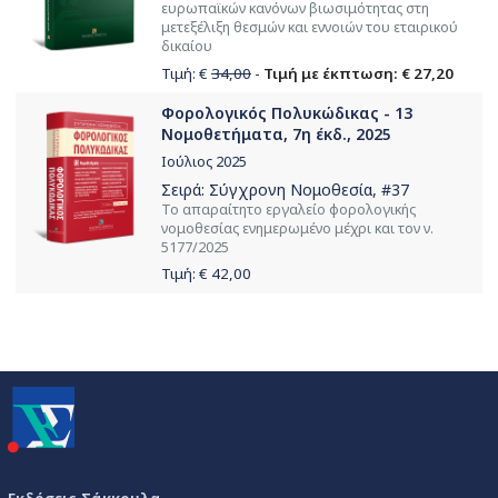
ευρωπαϊκών κανόνων βιωσιμότητας στη
μετεξέλιξη θεσμών και εννοιών του εταιρικού
δικαίου
Τιμή: €
34,00
-
Τιμή με έκπτωση: € 27,20
Φορολογικός Πολυκώδικας - 13
Νομοθετήματα, 7η έκδ., 2025
Ιούλιος 2025
Σειρά:
Σύγχρονη Νομοθεσία
, #37
Το απαραίτητο εργαλείο φορολογικής
νομοθεσίας ενημερωμένο μέχρι και τον ν.
5177/2025
Τιμή: €
42,00