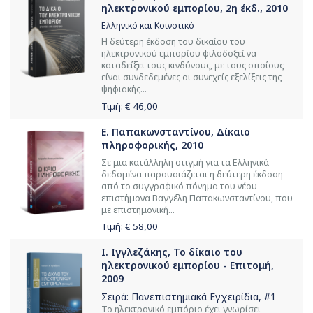
ηλεκτρονικού εμπορίου, 2η έκδ., 2010
Ελληνικό και Κοινοτικό
Η δεύτερη έκδοση του δικαίου του
ηλεκτρονικού εμπορίου φιλοδοξεί να
καταδείξει τους κινδύνους, με τους οποίους
είναι συνδεδεμένες οι συνεχείς εξελίξεις της
ψηφιακής...
Τιμή: €
46,00
Ε. Παπακωνσταντίνου, Δίκαιο
πληροφορικής, 2010
Σε μια κατάλληλη στιγμή για τα Ελληνικά
δεδομένα παρουσιάζεται η δεύτερη έκδοση
από το συγγραφικό πόνημα του νέου
επιστήμονα Βαγγέλη Παπακωνσταντίνου, που
με επιστημονική...
Τιμή: €
58,00
Ι. Ιγγλεζάκης, Το δίκαιο του
ηλεκτρονικού εμπορίου - Επιτομή,
2009
Σειρά:
Πανεπιστημιακά Εγχειρίδια
, #1
Το ηλεκτρονικό εμπόριο έχει γνωρίσει