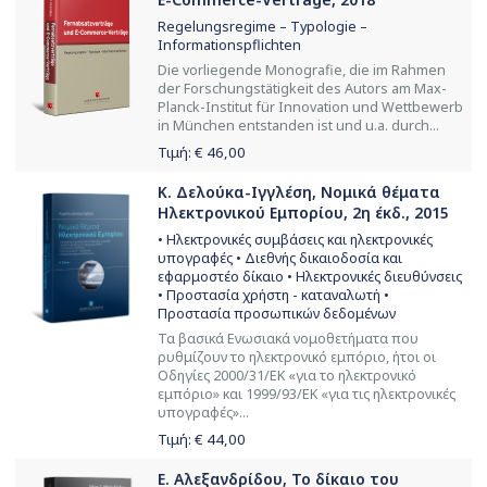
Regelungsregime – Typologie –
Informationspflichten
Die vorliegende Monografie, die im Rahmen
der Forschungstätigkeit des Autors am Max-
Planck-Institut für Innovation und Wettbewerb
in München entstanden ist und u.a. durch...
Τιμή: €
46,00
Κ. Δελούκα-Ιγγλέση, Νομικά θέματα
Ηλεκτρονικού Εμπορίου, 2η έκδ., 2015
• Ηλεκτρονικές συμβάσεις και ηλεκτρονικές
υπογραφές • Διεθνής δικαιοδοσία και
εφαρμοστέο δίκαιο • Ηλεκτρονικές διευθύνσεις
• Προστασία χρήστη - καταναλωτή •
Προστασία προσωπικών δεδομένων
Τα βασικά Ενωσιακά νομοθετήματα που
ρυθμίζουν το ηλεκτρονικό εμπόριο, ήτοι οι
Οδηγίες 2000/31/ΕΚ «για το ηλεκτρονικό
εμπόριο» και 1999/93/ΕΚ «για τις ηλεκτρονικές
υπογραφές»...
Τιμή: €
44,00
Ε. Αλεξανδρίδου, Το δίκαιο του