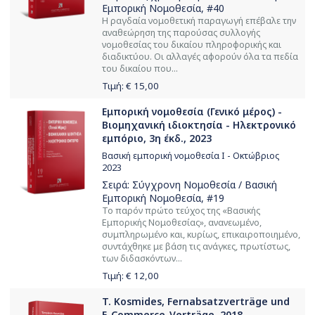
Εμπορική Νομοθεσία
, #40
Η ραγδαία νομοθετική παραγωγή επέβαλε την
αναθεώρηση της παρούσας συλλογής
νομοθεσίας του δικαίου πληροφορικής και
διαδικτύου. Οι αλλαγές αφορούν όλα τα πεδία
του δικαίου που...
Τιμή: €
15,00
Εμπορική νομοθεσία (Γενικό μέρος) -
Βιομηχανική ιδιοκτησία - Ηλεκτρονικό
εμπόριο, 3η έκδ., 2023
Βασική εμπορική νομοθεσία Ι - Οκτώβριος
2023
Σειρά:
Σύγχρονη Νομοθεσία / Βασική
Εμπορική Νομοθεσία
, #19
Το παρόν πρώτο τεύχος της «Βασικής
Εμπορικής Νομοθεσίας», ανανεωμένο,
συμπληρωμένο και, κυρίως, επικαιροποιημένο,
συντάχθηκε με βάση τις ανάγκες, πρωτίστως,
των διδασκόντων...
Τιμή: €
12,00
T. Kosmides, Fernabsatzverträge und
E-Commerce-Verträge, 2018