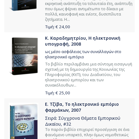
εκρηκτική ανάπτυξη τα τελευταία έτη, ανάπτυξη
που όμως φέρνει αντιμέτωπο το δίκαιο με
πολλά, καινοφανή και ενίοτε, δυσεπίλυτα
ζητήματα. Η...
Τιμή: €
24,00
Κ. Καραδημητρίου, Η ηλεκτρονική
υπογραφή, 2008
ως μέσο ασφάλειας των συναλλαγών στο
ηλεκτρονικό εμπόριο
Το βιβλίο περιλαμβάνει μια σύντομη εισαγωγή
σχετική με τη δημιουργία της Κοινωνίας της
Πληροφορίας (ΚτΠ), του Διαδικτύου, του
ηλεκτρονικού εμπορίου και των
συνακόλουθων...
Τιμή: €
25,00
Ε. Τζίβα, Το ηλεκτρονικό εμπόριο
φαρμάκων, 2007
Σειρά:
Σύγχρονα Θέματα Εμπορικού
Δικαίου
, #32
Το παρόν βιβλίο επιχειρεί προσέγγιση σε ένα
φαινόμενο υπαρκτό, πλην όμως νομοθετικώς