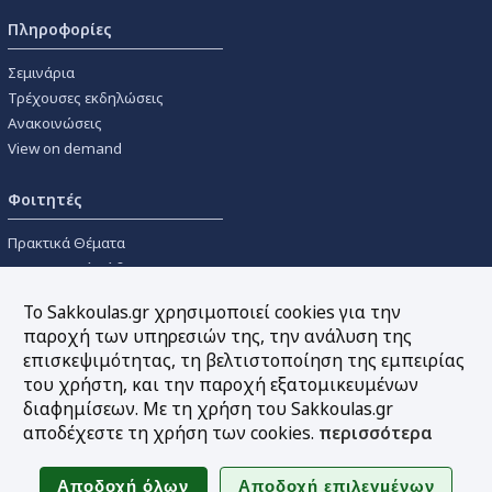
Πληροφορίες
Σεμινάρια
Τρέχουσες εκδηλώσεις
Ανακοινώσεις
View on demand
Φοιτητές
Πρακτικά Θέματα
Οικονομικοί Κώδικες
Διανομές Πανεπιστημιακών
Το Sakkoulas.gr χρησιμοποιεί cookies για την
Συγγραμμάτων
παροχή των υπηρεσιών της, την ανάλυση της
επισκεψιμότητας, τη βελτιστοποίηση της εμπειρίας
Εργαλεία
του χρήστη, και την παροχή εξατομικευμένων
διαφημίσεων. Με τη χρήση του Sakkoulas.gr
Online υπολογισμός τόκων
αποδέχεστε τη χρήση των cookies.
περισσότερα
Υπηρεσία Ηλεκτρονικής
Ενημέρωσης
Sitemap