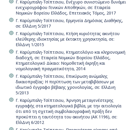
Γ. Καρύμπαλη-Τσίπτσιου, Ενέχυρο συνιστώμενο δυνάμει
ενεχυρογράφου Γενικών Αποθηκών, σε: Εταιρεία
Νομικών Βορείου Ελλάδος, Επετειακός Τόμος, 2017
Γ. Καρύμπαλη-Τσίπτσιου, Ερμηνεία Δημόσιας Διαθήκης,
σε: ΕλλΔνη 5/2017
Γ. Καρύμπαλη-Τσίπτσιου, Κτήση κυριότητας ακινήτου
ελεύθερης ιδιοκτησίας με έκτακτη χρησικτησία, σε:
ΕλλΔνη 1/2015
Γ. Καρύμπαλη-Τσίπτσιου, Κτηματολόγιο και κληρονομική
διαδοχή, σε: Εταιρεία Νομικών Βορείου Ελλάδος,
Κτηματολογικό Δίκαιο: Νομοθετική έκρηξη και
νομολογιακή πραγματικότητα, 2014
Γ. Καρύμπαλη-Τσίπτσιου, Επικύρωση ανώμαλης
δικαιοπραξίας: Η περίπτωση των μεταβιβάσεων με
ιδιωτικό έγγραφο βέβαιης χρονολογίας, σε: ΕλλΔνη
5/2013
Γ. Καρύμπαλη-Τσίπτσιου, Άρνηση μεταγενέστερης
εγγραφής στα κτηματολογικά βιβλία, με την αιτιολογία
ότι από τη σχετική συμβολαιογραφική πράξη δεν
προκύπτει η ταυτότητα του ακινήτου (ΑΚ 1196), σε:
ΕλλΔνη 6/2012
Γ. Καρύμπαλη-Τσίπτσιου, Παρακράτηση οίκησης από