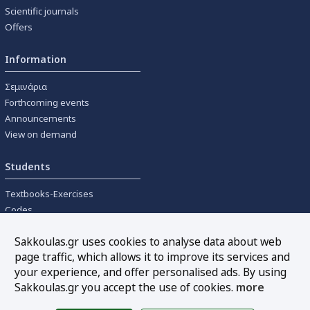
Scientific journals
Offers
Information
Σεμινάρια
Forthcoming events
Announcements
View on demand
Students
Textbooks-Exercises
Codes
University textbooks
Sakkoulas.gr uses cookies to analyse data about web
page traffic, which allows it to improve its services and
Tools
your experience, and offer personalised ads. By using
Online interest calculation
Sakkoulas.gr you accept the use of cookies.
more
Newsletter