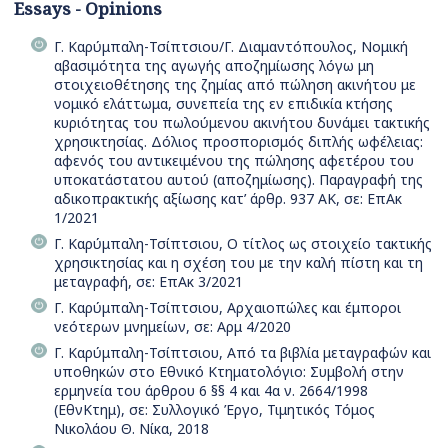
Essays - Opinions
Γ. Καρύμπαλη-Τσίπτσιου/Γ. Διαμαντόπουλος, Νομική
αβασιμότητα της αγωγής αποζημίωσης λόγω μη
στοιχειοθέτησης της ζημίας από πώληση ακινήτου με
νομικό ελάττωμα, συνεπεία της εν επιδικία κτήσης
κυριότητας του πωλούμενου ακινήτου δυνάμει τακτικής
χρησικτησίας. Δόλιος προσπορισμός διπλής ωφέλειας:
αφενός του αντικειμένου της πώλησης αφετέρου του
υποκατάστατου αυτού (αποζημίωσης). Παραγραφή της
αδικοπρακτικής αξίωσης κατ’ άρθρ. 937 ΑΚ, σε: ΕπΑκ
1/2021
Γ. Καρύμπαλη-Τσίπτσιου, Ο τίτλος ως στοιχείο τακτικής
χρησικτησίας και η σχέση του με την καλή πίστη και τη
μεταγραφή, σε: ΕπΑκ 3/2021
Γ. Καρύμπαλη-Τσίπτσιου, Αρχαιοπώλες και έμποροι
νεότερων μνημείων, σε: Αρμ 4/2020
Γ. Καρύμπαλη-Τσίπτσιου, Από τα βιβλία μεταγραφών και
υποθηκών στο Εθνικό Κτηματολόγιο: Συμβολή στην
ερμηνεία του άρθρου 6 §§ 4 και 4α ν. 2664/1998
(ΕθνΚτημ), σε: Συλλογικό Έργο, Τιμητικός Τόμος
Νικολάου Θ. Νίκα, 2018