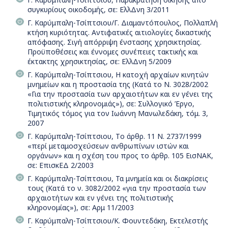
συγκυρίους οικοδομής, σε: ΕλλΔνη 3/2011
Γ. Καρύμπαλη-Τσίπτσιου/Γ. Διαμαντόπουλος, Πολλαπλή
κτήση κυριότητας. Αντιφατικές αιτιολογίες δικαστικής
απόφασης. Σιγή απόρριψη ένστασης χρησικτησίας.
Προϋποθέσεις και έννομες συνέπειες τακτικής και
έκτακτης χρησικτησίας, σε: ΕλλΔνη 5/2009
Γ. Καρύμπαλη-Τσίπτσιου, Η κατοχή αρχαίων κινητών
μνημείων και η προστασία της (Κατά το Ν. 3028/2002
«Για την προστασία των αρχαιοτήτων και εν γένει της
πολιτιστικής κληρονομιάς»), σε: Συλλογικό Έργο,
Τιμητικός τόμος για τον Ιωάννη Μανωλεδάκη, τόμ. 3,
2007
Γ. Καρύμπαλη-Τσίπτσιου, Tο άρθρ. 11 Ν. 2737/1999
«περί μεταμοσχεύσεων ανθρωπίνων ιστών και
οργάνων» και η σχέση του προς το άρθρ. 105 ΕισΝΑΚ,
σε: ΕπισκΕΔ 2/2003
Γ. Καρύμπαλη-Τσίπτσιου, Τα μνημεία και οι διακρίσεις
τους (Κατά το ν. 3082/2002 «για την προστασία των
αρχαιοτήτων και εν γένει της πολιτιστικής
κληρονομίας»), σε: Αρμ 11/2003
Γ. Καρύμπαλη-Τσίπτσιου/Κ. Φουντεδάκη, Eκτελεστής