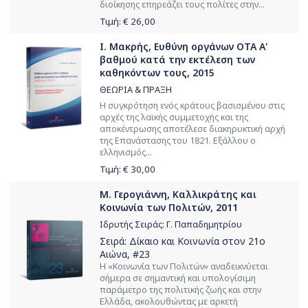
διοίκησης επηρεάζει τους πολίτες στην...
Τιμή: €
26,00
Ι. Μακρής, Ευθύνη οργάνων ΟΤΑ Α'
βαθμού κατά την εκτέλεση των
καθηκόντων τους, 2015
ΘΕΩΡΙΑ & ΠΡΑΞΗ
Η συγκρότηση ενός κράτους βασισμένου στις
αρχές της λαϊκής συμμετοχής και της
αποκέντρωσης αποτέλεσε διακηρυκτική αρχή
της Επανάστασης του 1821. Εξάλλου ο
ελληνισμός...
Τιμή: €
30,00
Μ. Γερογιάννη, Καλλικράτης και
Κοινωνία των Πολιτών, 2011
Ιδρυτής Σειράς: Γ. Παπαδημητρίου
Σειρά:
Δίκαιο και Κοινωνία στον 21ο
Αιώνα
, #23
Η «Κοινωνία των Πολιτών» αναδεικνύεται
σήμερα σε σημαντική και υπολογίσιμη
παράμετρο της πολιτικής ζωής και στην
Ελλάδα, ακολουθώντας με αρκετή