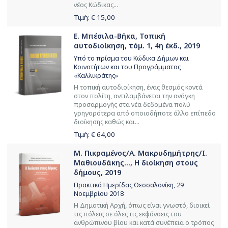
νέος Κώδικας...
Τιμή: €
15,00
Ε. Μπέσιλα-Βήκα, Τοπική
αυτοδιοίκηση, τόμ. 1, 4η έκδ., 2019
Υπό το πρίσμα του Κώδικα Δήμων και
Κοινοτήτων και του Προγράμματος
«Καλλικράτης»
Η τοπική αυτοδιοίκηση, ένας θεσμός κοντά
στον πολίτη, αντιλαμβάνεται την ανάγκη
προσαρμογής στα νέα δεδομένα πολύ
γρηγορότερα από οποιοδήποτε άλλο επίπεδο
διοίκησης καθώς και...
Τιμή: €
64,00
Μ. Πικραμένος/Α. Μακρυδημήτρης/Ι.
Μαθιουδάκης..., Η διοίκηση στους
δήμους, 2019
Πρακτικά Ημερίδας Θεσσαλονίκη, 29
Νοεμβρίου 2018
Η Δημοτική Αρχή, όπως είναι γνωστό, διοικεί
τις πόλεις σε όλες τις εκφάνσεις του
ανθρώπινου βίου και κατά συνέπεια ο τρόπος