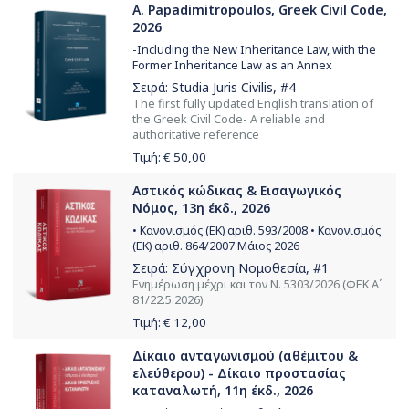
A. Papadimitropoulos, Greek Civil Code,
2026
-Including the New Inheritance Law, with the
Former Inheritance Law as an Annex
Σειρά:
Studia Juris Civilis
, #4
The first fully updated English translation of
the Greek Civil Code- A reliable and
authoritative reference
Τιμή: €
50,00
Αστικός κώδικας & Εισαγωγικός
Νόμος, 13η έκδ., 2026
• Κανονισμός (ΕΚ) αριθ. 593/2008 • Κανονισμός
(ΕΚ) αριθ. 864/2007 Μάιος 2026
Σειρά:
Σύγχρονη Νομοθεσία
, #1
Ενημέρωση μέχρι και τον Ν. 5303/2026 (ΦΕΚ Α΄
81/22.5.2026)
Τιμή: €
12,00
Δίκαιο ανταγωνισμού (αθέμιτου &
ελεύθερου) - Δίκαιο προστασίας
καταναλωτή, 11η έκδ., 2026