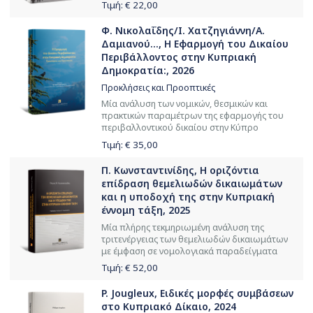
Τιμή: €
22,00
Φ. Νικολαΐδης/Ι. Χατζηγιάννη/Α.
Δαμιανού..., Η Εφαρμογή του Δικαίου
Περιβάλλοντος στην Κυπριακή
Δημοκρατία:, 2026
Προκλήσεις και Προοπτικές
Μία ανάλυση των νομικών, θεσμικών και
πρακτικών παραμέτρων της εφαρμογής του
περιβαλλοντικού δικαίου στην Κύπρο
Τιμή: €
35,00
Π. Κωνσταντινίδης, Η οριζόντια
επίδραση θεμελιωδών δικαιωμάτων
και η υποδοχή της στην Kυπριακή
έννομη τάξη, 2025
Μία πλήρης τεκμηριωμένη ανάλυση της
τριτενέργειας των θεμελιωδών δικαιωμάτων
με έμφαση σε νομολογιακά παραδείγματα
Τιμή: €
52,00
P. Jougleux, Ειδικές μορφές συμβάσεων
στο Κυπριακό Δίκαιο, 2024