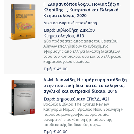
Γ. Διαμαντόπουλος/Χ. Πογιατζής/Χ.
Κληρίδης..., Κυπριακό και Ελληνικό
Κτηματολόγιο, 2020
Δικαιοσυγκριτική επισκόπηση
Σειρά:
Βιβλιοθήκη Δικαίου
Κτηματολογίου
, #13
Δύο πρόσφατες αποφάσεις του Εφετείου
Αθηνών επαληθεύουν το ενδεχόμενο
εφαρμογής από έλληνα δικαστή διατάξεων
τόσο του κυπριακού, όσο και του ελληνικού
κτηματολογικού δικαίου....
Τιμή: €
45,00
Α.-Μ. Ιωαννίδη, Η εμμάρτυρη απόδειξη
στην πολιτική δίκη κατά το ελληνικό,
αγγλικό και κυπριακό δίκαιο, 2019
Σειρά:
Δημοσιεύματα ΕΠολΔ
, #21
Βραβείο Βιβλίου The Cyprus Review
Κατηγορία Νομική: Βραβείο Νέου Ερευνητή Η
παρούσα μονογραφία αφορά σε μία
συγκριτική επισκόπηση ζητημάτων της
αποδεικτικής διαδικασίας στην...
Τιμή: €
40,00