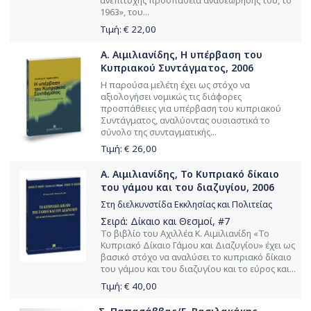
ανεπιτυχής προσπάθεια αναθεώρησής του, τo
1963», του...
Τιμή: €
22,00
Α. Αιμιλιανίδης, Η υπέρβαση του
Κυπριακού Συντάγματος, 2006
Η παρούσα μελέτη έχει ως στόχο να
αξιολογήσει νομικώς τις διάφορες
προσπάθειες για υπέρβαση του κυπριακού
Συντάγματος, αναλύοντας ουσιαστικά το
σύνολο της συνταγματικής...
Τιμή: €
26,00
Α. Αιμιλιανίδης, Το Κυπριακό δίκαιο
του γάμου και του διαζυγίου, 2006
Στη διελκυνστίδα Εκκλησίας και Πολιτείας
Σειρά:
Δίκαιο και Θεσμοί
, #7
Το βιβλίο του Αχιλλέα Κ. Αιμιλιανίδη «Το
Κυπριακό Δίκαιο Γάμου και Διαζυγίου» έχει ως
βασικό στόχο να αναλύσει το κυπριακό δίκαιο
του γάμου και του διαζυγίου και το εύρος και...
Τιμή: €
40,00