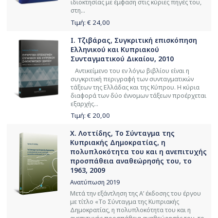
ιδιοκτησίας με έμφαση στις κύριες πηγές του,
στη...
Τιμή: €
24,00
Ι. Τζιβάρας, Συγκριτική επισκόπηση
Ελληνικού και Κυπριακού
Συνταγματικού Δικαίου, 2010
Αντικείμενο του εν λόγω βιβλίου είναι η
συγκριτική περιγραφή των συνταγματικών
τάξεων της Ελλάδας και της Κύπρου. Η κύρια
διαφορά των δύο έννομων τάξεων προέρχεται
εξαρχής...
Τιμή: €
20,00
Χ. Λοττίδης, Το Σύνταγμα της
Κυπριακής Δημοκρατίας, η
πολυπλοκότητα του και η ανεπιτυχής
προσπάθεια αναθεώρησής του, τo
1963, 2009
Ανατύπωση 2019
Μετά την εξάντληση της Α’ έκδοσης του έργου
με τίτλο «Το Σύνταγμα της Κυπριακής
Δημοκρατίας, η πολυπλοκότητα του και η