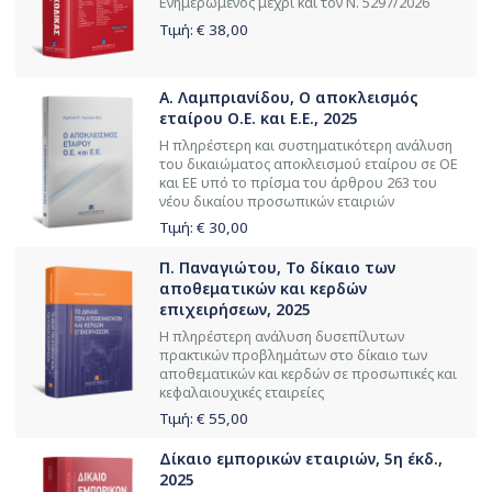
Ενημερωμένος μέχρι και τον Ν. 5297/2026
Τιμή: €
38,00
Α. Λαμπριανίδου, Ο αποκλεισμός
εταίρου Ο.Ε. και Ε.Ε., 2025
Η πληρέστερη και συστηματικότερη ανάλυση
του δικαιώματος αποκλεισμού εταίρου σε ΟΕ
και ΕΕ υπό το πρίσμα του άρθρου 263 του
νέου δικαίου προσωπικών εταιριών
Τιμή: €
30,00
Π. Παναγιώτου, Το δίκαιο των
αποθεματικών και κερδών
επιχειρήσεων, 2025
Η πληρέστερη ανάλυση δυσεπίλυτων
πρακτικών προβλημάτων στο δίκαιο των
αποθεματικών και κερδών σε προσωπικές και
κεφαλαιουχικές εταιρείες
Τιμή: €
55,00
Δίκαιο εμπορικών εταιριών, 5η έκδ.,
2025