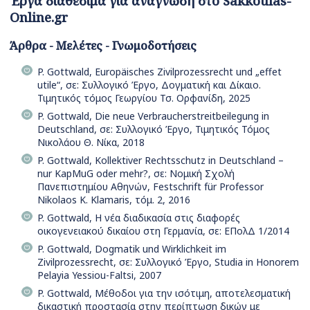
Έργα διαθέσιμα για ανάγνωση στο Sakkoulas-
Online.gr
Άρθρα - Μελέτες - Γνωμοδοτήσεις
P. Gottwald, Europäisches Zivilprozessrecht und „effet
utile“, σε: Συλλογικό Έργο, Δογματική και Δίκαιο.
Τιμητικός τόμος Γεωργίου Τσ. Ορφανίδη, 2025
P. Gottwald, Die neue Verbraucherstreitbeilegung in
Deutschland, σε: Συλλογικό Έργο, Τιμητικός Τόμος
Νικολάου Θ. Νίκα, 2018
P. Gottwald, Kollektiver Rechtsschutz in Deutschland –
nur KapMuG oder mehr?, σε: Νομική Σχολή
Πανεπιστημίου Αθηνών, Festschrift für Professor
Nikolaos K. Klamaris, τόμ. 2, 2016
P. Gottwald, Η νέα διαδικασία στις διαφορές
οικογενειακού δικαίου στη Γερμανία, σε: ΕΠολΔ 1/2014
P. Gottwald, Dogmatik und Wirklichkeit im
Zivilprozessrecht, σε: Συλλογικό Έργο, Studia in Honorem
Pelayia Yessiou-Faltsi, 2007
P. Gottwald, Μέθοδοι για την ισότιμη, αποτελεσματική
δικαστική προστασία στην περίπτωση δικών με