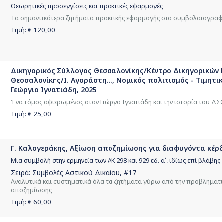
Θεωρητικές προσεγγίσεις και πρακτικές εφαρμογές
Τα σημαντικότερα ζητήματα πρακτικής εφαρμογής στο συμβολαιογραφι
Τιμή: €
120,00
Δικηγορικός Σύλλογος Θεσσαλονίκης/Κέντρο Δικηγορικών
Θεσσαλονίκης/Ι. Αγοράστη..., Νομικός πολιτισμός - Τιμητ
Γεώργιο Ιγνατιάδη, 2025
Ένα τόμος αφιερωμένος στον Γιώργο Ιγνατιάδη και την ιστορία του ΔΣ
Τιμή: €
25,00
Γ. Καλογεράκης, Αξίωση αποζημίωσης για διαφυγόντα κέρδ
Μια συμβολή στην ερμηνεία των ΑΚ 298 και 929 εδ. α΄, ιδίως επί βλάβης 
Σειρά:
Συμβολές Αστικού Δικαίου
, #17
Αναλυτικά και συστηματικά όλα τα ζητήματα γύρω από την προβληματι
αποζημίωσης
Τιμή: €
60,00