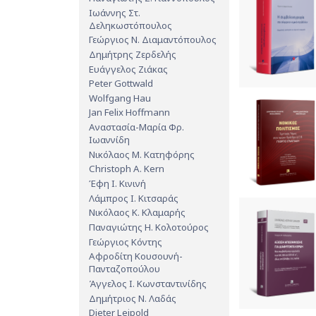
Ιωάννης Στ.
Δεληκωστόπουλος
Γεώργιος Ν. Διαμαντόπουλος
Δημήτρης Ζερδελής
Ευάγγελος Ζιάκας
Peter Gottwald
Wolfgang Hau
Jan Felix Hoffmann
Αναστασία-Μαρία Φρ.
Ιωαννίδη
Νικόλαος Μ. Κατηφόρης
Christoph A. Kern
Έφη Ι. Κινινή
Λάμπρος Ι. Κιτσαράς
Νικόλαος Κ. Κλαμαρής
Παναγιώτης Η. Κολοτούρος
Γεώργιος Κόντης
Αφροδίτη Κουσουνή-
Πανταζοπούλου
Άγγελος Ι. Κωνσταντινίδης
Δημήτριος Ν. Λαδάς
Dieter Leipold