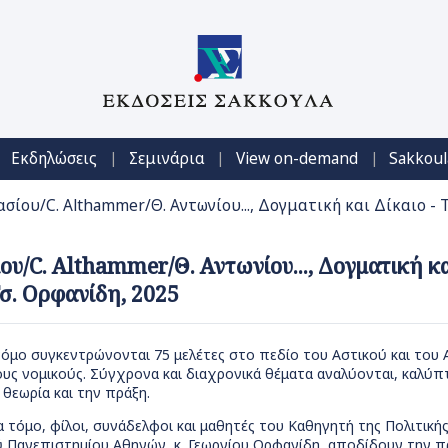
|
|
|
Εκδηλώσεις
Σεμινάρια
View on-demand
Sakkoul
ασίου/C. Althammer/Θ. Αντωνίου..., Δογματική και Δίκαιο - 
ου/C. Althammer/Θ. Αντωνίου..., Δογματική κα
σ. Ορφανίδη, 2025
όμο συγκεντρώνονται 75 μελέτες στο πεδίο του Αστικού και του 
νους νομικούς. Σύγχρονα και διαχρονικά θέματα αναλύονται, καλ
θεωρία και την πράξη.
τόμο, φίλοι, συνάδελφοι και μαθητές του Καθηγητή της Πολιτικής
 Πανεπιστημίου Αθηνών, κ. Γεωργίου Ορφανίδη, αποδίδουν την πρ