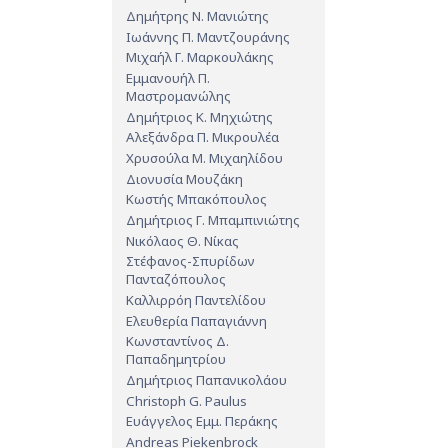
Δημήτρης Ν. Μανιώτης
Ιωάννης Π. Μαντζουράνης
Μιχαήλ Γ. Μαρκουλάκης
Εμμανουήλ Π.
Μαστρομανώλης
Δημήτριος Κ. Μηχιώτης
Αλεξάνδρα Π. Μικρουλέα
Χρυσούλα Μ. Μιχαηλίδου
Διονυσία Μουζάκη
Κωστής Μπακόπουλος
Δημήτριος Γ. Μπαμπινιώτης
Νικόλαος Θ. Νίκας
Στέφανος-Σπυρίδων
Πανταζόπουλος
Καλλιρρόη Παντελίδου
Ελευθερία Παπαγιάννη
Κωνσταντίνος Δ.
Παπαδημητρίου
Δημήτριος Παπανικολάου
Christoph G. Paulus
Ευάγγελος Εμμ. Περάκης
Andreas Piekenbrock