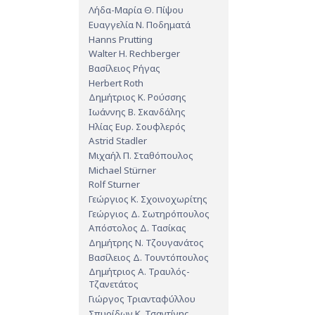
Λήδα-Μαρία Θ. Πίψου
Ευαγγελία Ν. Ποδηματά
Hanns Prutting
Walter H. Rechberger
Βασίλειος Ρήγας
Herbert Roth
Δημήτριος Κ. Ρούσσης
Ιωάννης Β. Σκανδάλης
Ηλίας Ευρ. Σουφλερός
Astrid Stadler
Μιχαήλ Π. Σταθόπουλος
Michael Stürner
Rolf Sturner
Γεώργιος Κ. Σχοινοχωρίτης
Γεώργιος Δ. Σωτηρόπουλος
Απόστολος Δ. Τασίκας
Δημήτρης Ν. Τζουγανάτος
Βασίλειος Δ. Τουντόπουλος
Δημήτριος Α. Τραυλός-
Τζανετάτος
Γιώργος Τριανταφύλλου
Σπυρίδων Κ. Τσαντίνης