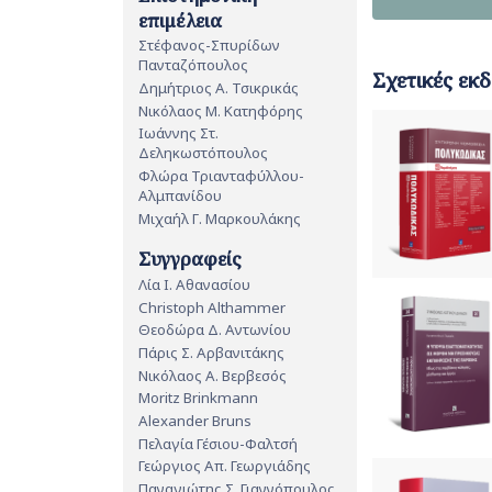
επιμέλεια
Στέφανος-Σπυρίδων
Πανταζόπουλος
Σχετικές εκδ
Δημήτριος Α. Τσικρικάς
Νικόλαος Μ. Κατηφόρης
Ιωάννης Στ.
Δεληκωστόπουλος
Φλώρα Τριανταφύλλου-
Αλμπανίδου
Μιχαήλ Γ. Μαρκουλάκης
Συγγραφείς
Λία Ι. Αθανασίου
Christoph Althammer
Θεοδώρα Δ. Αντωνίου
Πάρις Σ. Αρβανιτάκης
Νικόλαος Α. Βερβεσός
Moritz Brinkmann
Alexander Bruns
Πελαγία Γέσιου-Φαλτσή
Γεώργιος Απ. Γεωργιάδης
Παναγιώτης Σ. Γιαννόπουλος