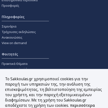
Επιστημονικά περιοδικά
Προσφορές
Πληροφορίες
Σεμινάρια
Τρέχουσες εκδηλώσεις
Ανακοινώσεις
View on demand
Φοιτητές
Πρακτικά Θέματα
Οικονομικοί Κώδικες
Διανομές Πανεπιστημιακών
Το Sakkoulas.gr χρησιμοποιεί cookies για την
Συγγραμμάτων
παροχή των υπηρεσιών της, την ανάλυση της
επισκεψιμότητας, τη βελτιστοποίηση της εμπειρίας
Εργαλεία
του χρήστη, και την παροχή εξατομικευμένων
διαφημίσεων. Με τη χρήση του Sakkoulas.gr
Online υπολογισμός τόκων
αποδέχεστε τη χρήση των cookies.
περισσότερα
Υπηρεσία Ηλεκτρονικής