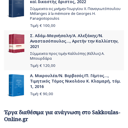
καὶ δικαστὴς ἄριστος, 2022
Σύμμεικτα εις μνήμην Γεωργίου Χ. Παναγιωτόπουλου
Mélanges à la mémoire de Georges H.
Panagiotopoulos
Τιμή: €
100,00
Σ. Αδάμ-Μαγνήσαλη/Α. Αλεξάκης/Ν.
Αναστασόπουλος..., Αρετήν την Καλλίστην,
2021
Σύμμεικτα προς τιμήν Καλλιόπης (Κέλλυς) Α.
Μπουρδάρα
Τιμή: €
120,00
Α. Μικρουλέα/Ν. Βερβεσός/Π. Γέμτος...,
Τιμητικός Τόμος Νικολάου Κ. Κλαμαρή, τόμ.
1, 2016
Τιμή: €
90,00
Έργα διαθέσιμα για ανάγνωση στο Sakkoulas-
Online.gr