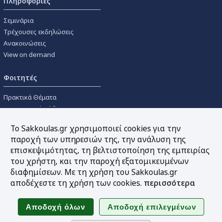
Πληροφορίες
Σεμινάρια
Τρέχουσες εκδηλώσεις
Ανακοινώσεις
View on demand
Φοιτητές
Πρακτικά Θέματα
Οικονομικοί Κώδικες
Διανομές Πανεπιστημιακών
Το Sakkoulas.gr χρησιμοποιεί cookies για την
Συγγραμμάτων
παροχή των υπηρεσιών της, την ανάλυση της
επισκεψιμότητας, τη βελτιστοποίηση της εμπειρίας
Εργαλεία
του χρήστη, και την παροχή εξατομικευμένων
διαφημίσεων. Με τη χρήση του Sakkoulas.gr
Online υπολογισμός τόκων
αποδέχεστε τη χρήση των cookies.
περισσότερα
Υπηρεσία Ηλεκτρονικής
Ενημέρωσης
Sitemap