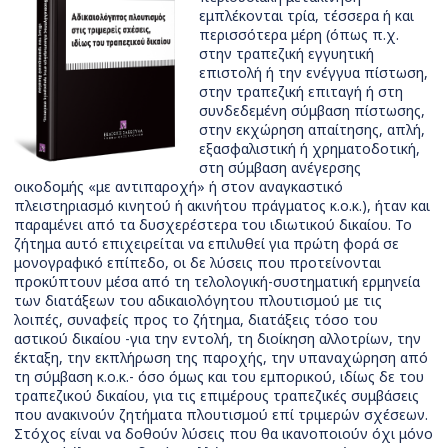
εμπλέκονται τρία, τέσσερα ή και
περισσότερα μέρη (όπως π.χ.
στην τραπεζική εγγυητική
επιστολή ή την ενέγγυα πίστωση,
στην τραπεζική επιταγή ή στη
συνδεδεμένη σύμβαση πίστωσης,
στην εκχώρηση απαίτησης, απλή,
εξασφαλιστική ή χρηματοδοτική,
στη σύμβαση ανέγερσης
οικοδομής «με αντιπαροχή» ή στον αναγκαστικό
πλειστηριασμό κινητού ή ακινήτου πράγματος κ.ο.κ.), ήταν και
παραμένει από τα δυσχερέστερα του ιδιωτικού δικαίου. Το
ζήτημα αυτό επιχειρείται να επιλυθεί για πρώτη φορά σε
μονογραφικό επίπεδο, οι δε λύσεις που προτείνονται
προκύπτουν μέσα από τη τελολογική-συστηματική ερμηνεία
των διατάξεων του αδικαιολόγητου πλουτισμού με τις
λοιπές, συναφείς προς το ζήτημα, διατάξεις τόσο του
αστικού δικαίου -για την εντολή, τη διοίκηση αλλοτρίων, την
έκταξη, την εκπλήρωση της παροχής, την υπαναχώρηση από
τη σύμβαση κ.ο.κ.- όσο όμως και του εμπορικού, ιδίως δε του
τραπεζικού δικαίου, για τις επιμέρους τραπεζικές συμβάσεις
που ανακινούν ζητήματα πλουτισμού επί τριμερών σχέσεων.
Στόχος είναι να δοθούν λύσεις που θα ικανοποιούν όχι μόνο