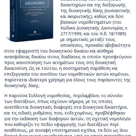
δικαστηρίων και της διεξαγωγής
της διοικητικής δίκης (ουσιαστικής
και ακυρωτικής), καθώς και δύο
βασικών νομοθετημάτων (του
Κώδικα Διοικητικής Δικονομίας ν.
2717/1999, και του π.δ. 18/1989)
με σημαντικές μεταξύ τους
αποκλίσεις, προκαλεί αβεβαιότητα
στον εφαρμοστή του διοικητικού δικαίου και αίσθημα
ανασφάλειας δικαίου στους διαδίκους οι οποίοι προσφεύγουν
προς ικανοποίηση των αιτημάτων τους στη διοικητική
δικαιοσύνη. Ως εκ τούτου, η συστηματική παράθεση και
επεξεργασία του συνόλου των νομοθετικών αυτών κειμένων,
παρίσταται ιδιαίτερα χρήσιμη για όλους τους παράγοντες της
διοικητικής δίκης.
Η παρούσα Συλλογή νομοθεσίας, περιλαμβάνει το σύνολο
των διατάξεων, όπως ισχύουν σήμερα, με τις οποίες
ανατίθενται διοικητικές διαφορές στα διοικητικά δικαστήρια,
και τις ειδικές ρυθμίσεις που, ενδεχομένως, προβλέφθηκαν
για την εκδίκαση των διαφορών αυτών, τη σχετική νομολογία
που καθορίζει το πεδίο εφαρμογής των διατάξεων περί
αναθέσεως, με συναφή επιστημονικά σχόλια, τα δύο ως άνω
βασικά δικονομικά νομοθετήματα, υπό τα οποία παρατίθενται