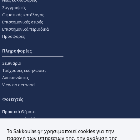
Νέες κυκλοφορίες
Συγγραφείς
Θεματικός κατάλογος
Επιστημονικές σειρές
Επιστημονικά περιοδικά
Προσφορές
Πληροφορίες
Σεμινάρια
Τρέχουσες εκδηλώσεις
Ανακοινώσεις
View on demand
Φοιτητές
Πρακτικά Θέματα
Οικονομικοί Κώδικες
Διανομές Πανεπιστημιακών
Το Sakkoulas.gr χρησιμοποιεί cookies για την
Συγγραμμάτων
παροχή των υπηρεσιών της, την ανάλυση της