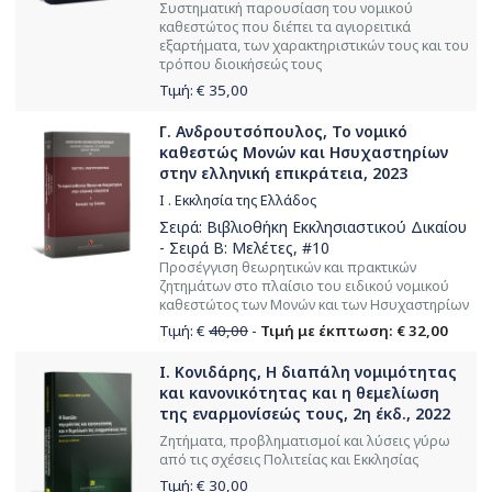
Συστηματική παρουσίαση του νομικού
καθεστώτος που διέπει τα αγιορειτικά
εξαρτήματα, των χαρακτηριστικών τους και του
τρόπου διοικήσεώς τους
Τιμή: €
35,00
Γ. Ανδρουτσόπουλος, Το νομικό
καθεστώς Μονών και Hσυχαστηρίων
στην ελληνική επικράτεια, 2023
I . Εκκλησία της Ελλάδος
Σειρά:
Βιβλιοθήκη Εκκλησιαστικού Δικαίου
- Σειρά Β: Μελέτες
, #10
Προσέγγιση θεωρητικών και πρακτικών
ζητημάτων στο πλαίσιο του ειδικού νομικού
καθεστώτος των Μονών και των Ησυχαστηρίων
Τιμή: €
40,00
-
Τιμή με έκπτωση: € 32,00
Ι. Κονιδάρης, Η διαπάλη νομιμότητας
και κανονικότητας και η θεμελίωση
της εναρμονίσεώς τους, 2η έκδ., 2022
Ζητήματα, προβληματισμοί και λύσεις γύρω
από τις σχέσεις Πολιτείας και Εκκλησίας
Τιμή: €
30,00