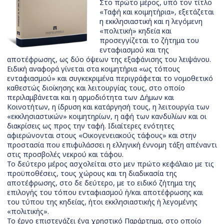
Στο πρώτο μέρος, υπό τον τίτλο
«Ταφή και κοιμητήρια», εξετάζεται
η εκκλησιαστική και η λεγόμενη
«πολιτική» κηδεία και
προσεγγίζεται το ζήτημα του
ενταφιασμού και της
αποτέφρωσης, ως δύο όψεων της εξαφάνισης του λειψάνου.
Ειδική αναφορά γίνεται στα κοιμητήρια «ως τόπους
ενταφιασμού» και συγκεκριμένα περιγράφεται το νομοθετικό
καθεστώς διοίκησης και λειτουργίας τους, στο οποίο
περιλαμβάνεται και η αρμοδιότητα των Δήμων και
Κοινοτήτων, η ίδρυση και κατάργησή τους, η λειτουργία των
«εκκλησιαστικών» κοιμητηρίων, η αφή των κανδυλίων και οι
διακρίσεις ως προς την ταφή. Ιδιαίτερες ενότητες
αφιερώνονται στους «Οικογενειακούς τάφους» και στην
προστασία που επιφυλάσσει η ελληνική έννομη τάξη απέναντι
στις προσβολές νεκρού και τάφου.
Το δεύτερο μέρος ασχολείται στο μεν πρώτο κεφάλαιο με τις
προϋποθέσεις, τους χώρους και τη διαδικασία της
αποτέφρωσης, στο δε δεύτερο, με το ειδικό ζήτημα της
επιλογής του τόπου ενταφιασμού ή/και αποτέφρωσης και
του τύπου της κηδείας, ήτοι εκκλησιαστικής ή λεγομένης
«πολιτικής».
Το έργο επιστεγάζει ένα χρηστικό Παράρτημα, στο οποίο