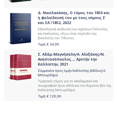
Δ. Νικολακάκης, Ο τόμος του 1850 και
η φαλκίδευσή του με τους νόμους Σ'
και ΣΑ΄/1852, 2022
Εξαντλητική ανάλυση των σχέσεων Πολιτείας
και Εκκλησίας, ιδίως στην περίοδο της
βασιλείας του Όθωνος
Τιμή: €
34,00
Σ. Αδάμ-Μαγνήσαλη/Α. Αλεξάκης/Ν.
Αναστασόπουλος..., Αρετήν την
Καλλίστην, 2021
Σύμμεικτα προς τιμήν Καλλιόπης (Κέλλυς) Α.
Μπουρδάρα
Τιμητικός τόμος για το ακαδημαϊκό και
συγγραφικό έργο αλλά και τον δημόσιο βίο της
Καλλιόπης Μπουρδάρα
Τιμή: €
120,00