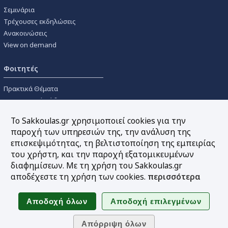
Σεμινάρια
Τρέχουσες εκδηλώσεις
Ανακοινώσεις
View on demand
Φοιτητές
Πρακτικά Θέματα
Οικονομικοί Κώδικες
Διανομές Πανεπιστημιακών
Το Sakkoulas.gr χρησιμοποιεί cookies για την
Συγγραμμάτων
παροχή των υπηρεσιών της, την ανάλυση της
επισκεψιμότητας, τη βελτιστοποίηση της εμπειρίας
Εργαλεία
του χρήστη, και την παροχή εξατομικευμένων
διαφημίσεων. Με τη χρήση του Sakkoulas.gr
Online υπολογισμός τόκων
αποδέχεστε τη χρήση των cookies.
περισσότερα
Υπηρεσία Ηλεκτρονικής
Ενημέρωσης
Sitemap
Ακολουθήστε μας