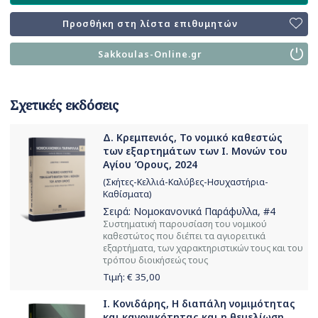
Προσθήκη στη λίστα επιθυμητών
Sakkoulas-Online.gr
Σχετικές εκδόσεις
Δ. Κρεμπενιός, Το νομικό καθεστώς
των εξαρτημάτων των Ι. Μονών του
Αγίου Όρους, 2024
(Σκήτες-Κελλιά-Καλύβες-Ησυχαστήρια-
Καθίσματα)
Σειρά:
Νομοκανονικά Παράφυλλα
, #4
Συστηματική παρουσίαση του νομικού
καθεστώτος που διέπει τα αγιορειτικά
εξαρτήματα, των χαρακτηριστικών τους και του
τρόπου διοικήσεώς τους
Τιμή: €
35,00
Ι. Κονιδάρης, Η διαπάλη νομιμότητας
και κανονικότητας και η θεμελίωση