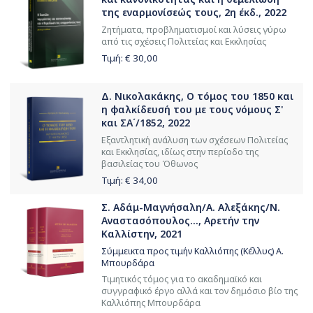
της εναρμονίσεώς τους, 2η έκδ., 2022
Ζητήματα, προβληματισμοί και λύσεις γύρω
από τις σχέσεις Πολιτείας και Εκκλησίας
Τιμή: €
30,00
Δ. Νικολακάκης, Ο τόμος του 1850 και
η φαλκίδευσή του με τους νόμους Σ'
και ΣΑ΄/1852, 2022
Εξαντλητική ανάλυση των σχέσεων Πολιτείας
και Εκκλησίας, ιδίως στην περίοδο της
βασιλείας του Όθωνος
Τιμή: €
34,00
Σ. Αδάμ-Μαγνήσαλη/Α. Αλεξάκης/Ν.
Αναστασόπουλος..., Αρετήν την
Καλλίστην, 2021
Σύμμεικτα προς τιμήν Καλλιόπης (Κέλλυς) Α.
Μπουρδάρα
Τιμητικός τόμος για το ακαδημαϊκό και
συγγραφικό έργο αλλά και τον δημόσιο βίο της
Καλλιόπης Μπουρδάρα