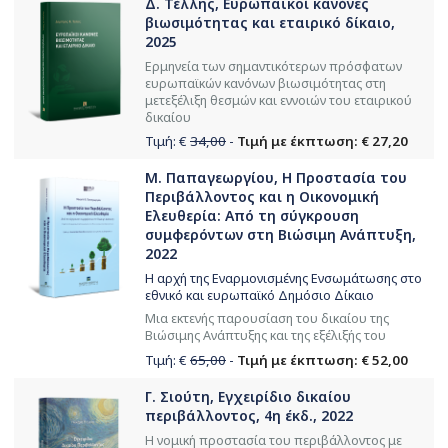
Δ. Τέλλης, Ευρωπαϊκοί κανόνες
βιωσιμότητας και εταιρικό δίκαιο,
2025
Ερμηνεία των σημαντικότερων πρόσφατων
ευρωπαϊκών κανόνων βιωσιμότητας στη
μετεξέλιξη θεσμών και εννοιών του εταιρικού
δικαίου
Τιμή: €
34,00
-
Τιμή με έκπτωση: € 27,20
Μ. Παπαγεωργίου, Η Προστασία του
Περιβάλλοντος και η Οικονομική
Ελευθερία: Από τη σύγκρουση
συμφερόντων στη Βιώσιμη Ανάπτυξη,
2022
Η αρχή της Εναρμονισμένης Ενσωμάτωσης στο
εθνικό και ευρωπαϊκό Δημόσιο Δίκαιο
Μια εκτενής παρουσίαση του δικαίου της
Βιώσιμης Ανάπτυξης και της εξέλιξής του
Τιμή: €
65,00
-
Τιμή με έκπτωση: € 52,00
Γ. Σιούτη, Εγχειρίδιο δικαίου
περιβάλλοντος, 4η έκδ., 2022
Η νομική προστασία του περιβάλλοντος με