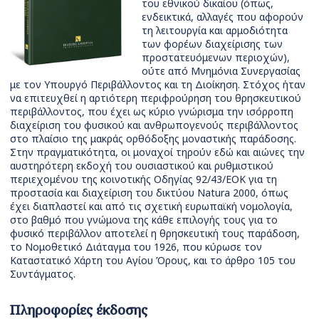
του εθνικού δικαίου (όπως,
ενδεικτικά, αλλαγές που αφορούν
τη λειτουργία και αρμοδιότητα
των φορέων διαχείρισης των
προστατευόμενων περιοχών),
ούτε από Μνημόνια Συνεργασίας
με τον Υπουργό Περιβάλλοντος και τη Διοίκηση. Στόχος ήταν
να επιτευχθεί η αρτιότερη περιφρούρηση του θρησκευτικού
περιβάλλοντος, που έχει ως κύριο γνώρισμα την ισόρροπη
διαχείριση του φυσικού και ανθρωπογενούς περιβάλλοντος
στο πλαίσιο της μακράς ορθόδοξης μοναστικής παράδοσης.
Στην πραγματικότητα, οι μοναχοί τηρούν εδώ και αιώνες την
αυστηρότερη εκδοχή του ουσιαστικού και ρυθμιστικού
περιεχομένου της κοινοτικής Οδηγίας 92/43/ΕΟΚ για τη
προστασία και διαχείριση του δικτύου Νatura 2000, όπως
έχει διαπλαστεί και από τις σχετική ευρωπαϊκή νομολογία,
στο βαθμό που γνώμονα της κάθε επιλογής τους για το
φυσικό περιβάλλον αποτελεί η θρησκευτική τους παράδοση,
το Νομοθετικό Διάταγμα του 1926, που κύρωσε τον
Καταστατικό Χάρτη του Αγίου Όρους, και το άρθρο 105 του
Συντάγματος.
Πληροφορίες έκδοσης