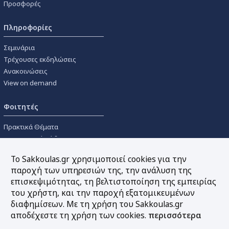
Προσφορές
Πληροφορίες
Σεμινάρια
Τρέχουσες εκδηλώσεις
Ανακοινώσεις
View on demand
Φοιτητές
Πρακτικά Θέματα
Οικονομικοί Κώδικες
Διανομές Πανεπιστημιακών
Το Sakkoulas.gr χρησιμοποιεί cookies για την
Συγγραμμάτων
παροχή των υπηρεσιών της, την ανάλυση της
επισκεψιμότητας, τη βελτιστοποίηση της εμπειρίας
Εργαλεία
του χρήστη, και την παροχή εξατομικευμένων
διαφημίσεων. Με τη χρήση του Sakkoulas.gr
Online υπολογισμός τόκων
αποδέχεστε τη χρήση των cookies.
περισσότερα
Υπηρεσία Ηλεκτρονικής
Ενημέρωσης