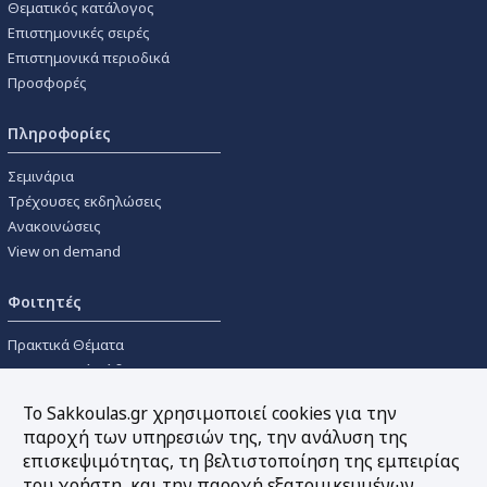
Θεματικός κατάλογος
Επιστημονικές σειρές
Επιστημονικά περιοδικά
Προσφορές
Πληροφορίες
Σεμινάρια
Τρέχουσες εκδηλώσεις
Ανακοινώσεις
View on demand
Φοιτητές
Πρακτικά Θέματα
Οικονομικοί Κώδικες
Διανομές Πανεπιστημιακών
Το Sakkoulas.gr χρησιμοποιεί cookies για την
Συγγραμμάτων
παροχή των υπηρεσιών της, την ανάλυση της
επισκεψιμότητας, τη βελτιστοποίηση της εμπειρίας
Εργαλεία
του χρήστη, και την παροχή εξατομικευμένων