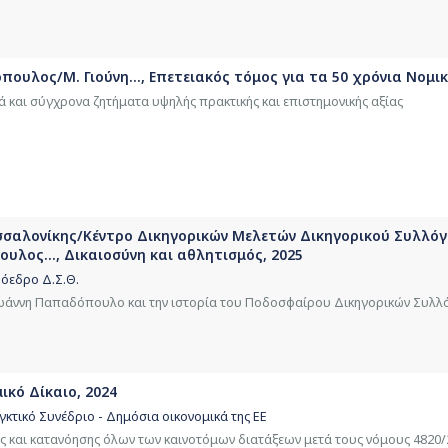
πουλος/Μ. Γιούνη..., Επετειακός τόμος για τα 50 χρόνια Νομι
ά και σύγχρονα ζητήματα υψηλής πρακτικής και επιστημονικής αξίας
σσαλονίκης/Κέντρο Δικηγορικών Μελετών Δικηγορικού Συλλό
υλος..., Δικαιοσύνη και αθλητισμός, 2025
όεδρο Δ.Σ.Θ.
ωάννη Παπαδόπουλο και την ιστορία του Ποδοσφαίρου Δικηγορικών Συλλ
κό Δίκαιο, 2024
κτικό Συνέδριο - Δημόσια οικονομικά της ΕΕ
ς και κατανόησης όλων των καινοτόμων διατάξεων μετά τους νόμους 4820/