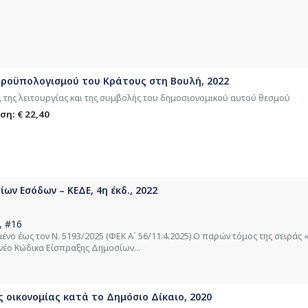
προϋπολογισμού του Κράτους στη Βουλή, 2022
 της λειτουργίας και της συμβολής του δημοσιονομικού αυτού θεσμού
ση: € 22,40
ν Εσόδων – ΚΕΔΕ, 4η έκδ., 2022
, #16
ένο έως τον Ν. 5193/2025 (ΦΕΚ Α΄ 56/11.4.2025) Ο παρών τόμος της σειρά
έο Κώδικα Είσπραξης Δημοσίων...
ς οικονομίας κατά το Δημόσιο Δίκαιο, 2020