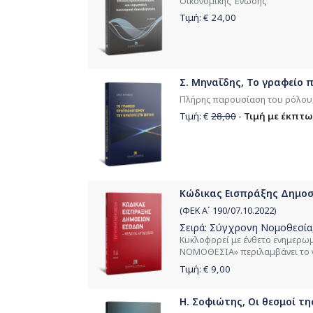
Οικονομικής Ένωσης
Τιμή: €
24,00
Σ. Μηναΐδης, Το γραφείο 
Πλήρης παρουσίαση του ρόλου,
Τιμή: €
28,00
-
Τιμή με έκπτω
Κώδικας Εισπράξης Δημοσίω
(ΦΕΚ Α΄ 190/07.10.2022)
Σειρά:
Σύγχρονη Νομοθεσία
Κυκλοφορεί με ένθετο ενημερωμ
ΝΟΜΟΘΕΣΙΑ» περιλαμβάνει το ν
Τιμή: €
9,00
Η. Σοφιώτης, Οι θεσμοί τη