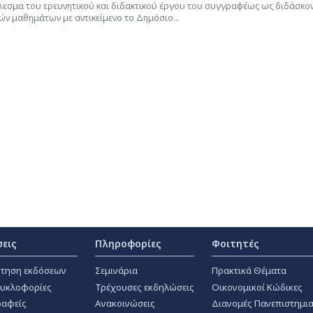
έλεσμα του ερευνητικού και διδακτικού έργου του συγγραφέως ως διδάσκο
ν μαθημάτων με αντικείμενο το Δημόσιο...
σεις
Πληροφορίες
Φοιτητές
τηση εκδόσεων
Σεμινάρια
Πρακτικά Θέματα
κυκλοφορίες
Τρέχουσες εκδηλώσεις
Οικονομικοί Κώδικες
αφείς
Ανακοινώσεις
Διανομές Πανεπιστημι