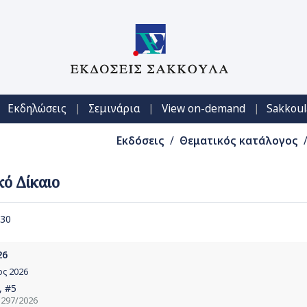
|
|
|
Εκδηλώσεις
Σεμινάρια
View on-demand
Sakkoul
Εκδόσεις
/
Θεματικός κατάλογος
/
κό Δίκαιο
 30
26
ος 2026
, #5
5297/2026