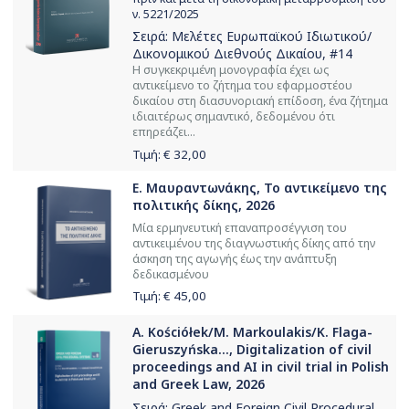
ν. 5221/2025
Σειρά:
Μελέτες Ευρωπαϊκού Ιδιωτικού/
Δικονομικού Διεθνούς Δικαίου
, #14
Η συγκεκριμένη μονογραφία έχει ως
αντικείμενο το ζήτημα του εφαρμοστέου
δικαίου στη διασυνοριακή επίδοση, ένα ζήτημα
ιδιαιτέρως σημαντικό, δεδομένου ότι
επηρεάζει...
Τιμή: €
32,00
Ε. Μαυραντωνάκης, Το αντικείμενο της
πολιτικής δίκης, 2026
Μία ερμηνευτική επαναπροσέγγιση του
αντικειμένου της διαγνωστικής δίκης από την
άσκηση της αγωγής έως την ανάπτυξη
δεδικασμένου
Τιμή: €
45,00
A. Kościółek/M. Markoulakis/K. Flaga-
Gieruszyńska..., Digitalization of civil
proceedings and AI in civil trial in Polish
and Greek Law, 2026
Σειρά:
Greek and Foreign Civil Procedural