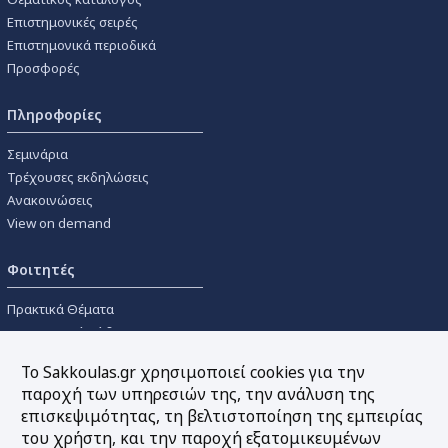
Επιστημονικές σειρές
Επιστημονικά περιοδικά
Προσφορές
Πληροφορίες
Σεμινάρια
Τρέχουσες εκδηλώσεις
Ανακοινώσεις
View on demand
Φοιτητές
Πρακτικά Θέματα
Οικονομικοί Κώδικες
Διανομές Πανεπιστημιακών
Το Sakkoulas.gr χρησιμοποιεί cookies για την
Συγγραμμάτων
παροχή των υπηρεσιών της, την ανάλυση της
επισκεψιμότητας, τη βελτιστοποίηση της εμπειρίας
Εργαλεία
του χρήστη, και την παροχή εξατομικευμένων