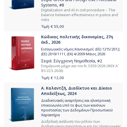
Systems
, #8
Digitalization and AI in civil procedure – The
balance between effectiveness in justice and
risks
Τιμή: €
55,00
Κώδικας πολιτικής δικονομίας, 27η
έκδ., 2026
Εισαγωγικός νόμος Κανονισμοί: (ΕΕ) 1215/2012,
(ΕΕ) 2019/1111, (ΕΚ) 4/2009 Μάιος 2026
Σειρά:
Σύγχρονη Νομοθεσία
, #2
Ενημέρωση μέχρι και τον Ν. 5303/2026 (ΦΕΚ Α΄
81/22.5.2026)
Τιμή: €
12,00
Α. Καλαντζή, Διαδίκτυο και Δίκαιο
Αποδείξεως, 2024
Διαδικτυακές αναρτήσεις και ηλεκτρονική
επικοινωνία υπό το φως των κανόνων
προστασίας των Δεδομένων Προσωπικού
Χαρακτήρα
Διεξοδική ανάλυση του ρόλου των
διαδικτυακών αναρτήσεων και της ηλεκτρονικής