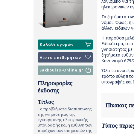
λογισμικό για τ
ηλεκτρονικών ε
Τα ζητήματα τω
νόμοι. Όμως, η
άλλων ειδικών 
Η παρούσα μελέ
Ειδικότερα, στ
Καλάθι αγορών
γνησιότητας με 
ζητήματα ευθύνη
Λίστα επιθυμητών
Κανονισμό 679/
Όλα τα ανωτέρω
Sakkoulas-Online.gr
τρόπο εύληπτο κ
υπογραφής και 
Πληροφορίες
έκδοσης
Τίτλος
Πίνακας 
Τα προβλήματα διαπίστωσης
της γνησιότητας της
εγκεκριμένης ηλεκτρονικής
Τύπος περιε
υπογραφής και η ευθύνη των
παρόχων των υπηρεσιών της