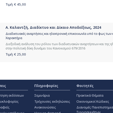
Τιμή: €
45,00
Α. Καλαντζή, Διαδίκτυο και Δίκαιο Αποδείξεως, 2024
Διαδικτυακές αναρτήσεις και ηλεκτρονική επικοινωνία υπό το φως τ
Χαρακτήρα
Διεξοδική ανάλυση του ρόλου των διαδικτυακών αναρτήσεων και της η
στην πολιτική δίκη δυνάμει του Κανονισμού 679/2016
Τιμή: €
25,00
σεις
Πληροφορίες
Φοιτητές
τηση εκδόσεων
Σεμινάρια
Πρακτικά Θέματα
κυκλοφορίες
Τρέχουσες εκδηλώσεις
Οικονομικοί Κώδικες
αφείς
Ανακοινώσεις
Διανομές Πανεπιστημι
Συγγραμμάτων