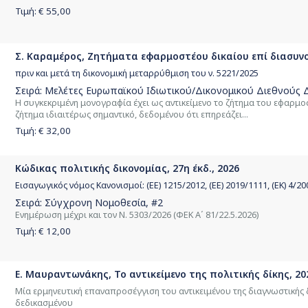
Τιμή: €
55,00
Σ. Καραμέρος, Ζητήματα εφαρμοστέου δικαίου επί διασυν
πριν και μετά τη δικονομική μεταρρύθμιση του ν. 5221/2025
Σειρά:
Μελέτες Ευρωπαϊκού Ιδιωτικού/Δικονομικού Διεθνούς Δ
Η συγκεκριμένη μονογραφία έχει ως αντικείμενο το ζήτημα του εφαρμο
ζήτημα ιδιαιτέρως σημαντικό, δεδομένου ότι επηρεάζει...
Τιμή: €
32,00
Κώδικας πολιτικής δικονομίας, 27η έκδ., 2026
Εισαγωγικός νόμος Κανονισμοί: (ΕΕ) 1215/2012, (ΕΕ) 2019/1111, (ΕΚ) 4/2
Σειρά:
Σύγχρονη Νομοθεσία
, #2
Ενημέρωση μέχρι και τον Ν. 5303/2026 (ΦΕΚ Α΄ 81/22.5.2026)
Τιμή: €
12,00
Ε. Μαυραντωνάκης, Το αντικείμενο της πολιτικής δίκης, 20
Μία ερμηνευτική επαναπροσέγγιση του αντικειμένου της διαγνωστικής 
δεδικασμένου