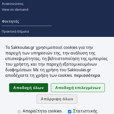
Ανακοινώσεις
View on demand
Φοιτητές
Πρακτικά Θέματα
Οικονομικοί Κώδικες
Διανομές Πανεπιστημιακών
Το Sakkoulas.gr χρησιμοποιεί cookies για την
Συγγραμμάτων
παροχή των υπηρεσιών της, την ανάλυση της
επισκεψιμότητας, τη βελτιστοποίηση της εμπειρίας
Εργαλεία
του χρήστη, και την παροχή εξατομικευμένων
διαφημίσεων. Με τη χρήση του Sakkoulas.gr
Online υπολογισμός τόκων
αποδέχεστε τη χρήση των cookies.
περισσότερα
Υπηρεσία Ηλεκτρονικής
Ενημέρωσης
Sitemap
Ακολουθήστε μας
Απαραίτητα cookies
Στατιστικής