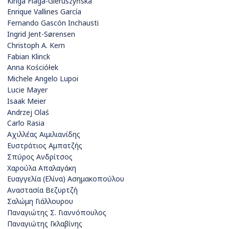
Kinga Flaga-Gieruszyńska
Enrique Vallines García
Fernando Gascón Inchausti
Ingrid Jent-Sørensen
Christoph A. Kern
Fabian Klinck
Anna Kościółek
Michele Angelo Lupoi
Lucie Mayer
Isaak Meier
Andrzej Olaś
Carlo Rasia
Αχιλλέας Αιμιλιανίδης
Ευστράτιος Αμπατζής
Σπύρος Ανδρίτσος
Χαρούλα Απαλαγάκη
Ευαγγελία (Ελίνα) Ασημακοπούλου
Αναστασία Βεζυρτζή
Σαλώμη Γιάλλουρου
Παναγιώτης Σ. Γιαννόπουλος
Παναγιώτης Γκλαβίνης