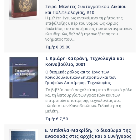
Σειρά:
Μελέτες Συνταγματικού Δικαίου
και Πολιτειολογίας
, #10
Η μελέτη έχει ως αντικείμενο τη ρήτρα της
επιφύλαξης υπέρ του νόμου ως κύριας
δικλείδας του συστήματος των συνταγματικών
ελευθεριών, δηλαδή την αναζήτηση του
νοήματος που...
Τιμή: €
35,00
Ι. Κριάρη-Κατράνη, Τεχνολογία και
Κοινοβούλιο, 2001
Ο θεσμικός ρόλος και το έργο των
Κοινοβουλευτικών Επιτροπών και των
Γραφείων Αποτίμησης Τεχνολογίας
Το βιβλίο αυτό ασχολείται με το θεσμικό ρόλο
και τη λειτουργία των γραφείων και των
επιτροπών αποτίμησης τεχνολογίας στα
πλαίσια των Κοινοβουλίων. Ειδικότερα η
μελέτη...
Τιμή: €
7,50
Ε. Μπέσιλα-Μακρίδη, Το δικαίωμα της
αναφοράς στις αρχές και ο Συνήγορος