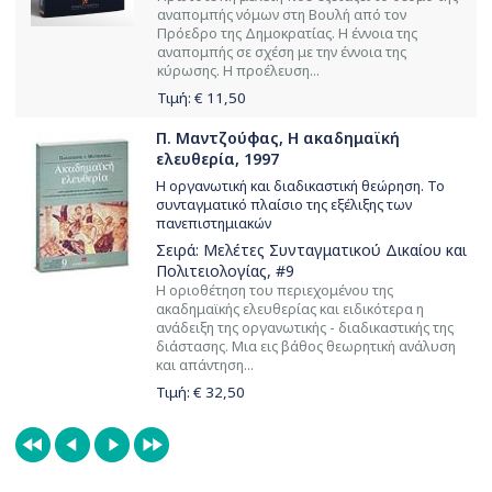
αναπομπής νόμων στη Βουλή από τον
Πρόεδρο της Δημοκρατίας. Η έννοια της
αναπομπής σε σχέση με την έννοια της
κύρωσης. Η προέλευση...
Τιμή: €
11,50
Π. Μαντζούφας, Η ακαδημαϊκή
ελευθερία, 1997
Η οργανωτική και διαδικαστική θεώρηση. Το
συνταγματικό πλαίσιο της εξέλιξης των
πανεπιστημιακών
Σειρά:
Μελέτες Συνταγματικού Δικαίου και
Πολιτειολογίας
, #9
Η οριοθέτηση του περιεχομένου της
ακαδημαϊκής ελευθερίας και ειδικότερα η
ανάδειξη της οργανωτικής - διαδικαστικής της
διάστασης. Μια εις βάθος θεωρητική ανάλυση
και απάντηση...
Τιμή: €
32,50