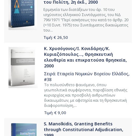
του Πολίτη, 2η έκδ., 2000
Ερμηνεία των διατάξεων του άρ. 10 του
ισχύοντος ελληνικού Συντάγματος, του ΝΔ
796/1971 "Περί ασκήσεως του κατά το άρθρ. 20
(=10 Συντ. 1975) του Συντάγματος δικαιώματος
του...
Τιμή: €
26,50
Κ. Χρυσόγονος/Ι. Κονιδάρης/Κ.
Κυριαζόπουλος..., Θρησκευτική
ελευθερία και επικρατούσα θρησκεία,
2000
Σειρά:
Εταιρεία Νομικών Βορείου Ελλάδος
,
#38
Το πολυσύνθετο φαινόμενο, όπου
γεωπολιτικά συμφέροντα, παραβίαση εθνικής
κυριαρχίας και προσβολή ανθρωπίνων
δικαιωμάτων, με αφετηρία και τη θρησκευτική
διαφοροποίηση,...
Τιμή: €
9,00
S. Manolkidis, Granting Benefits
through Constitutional Adjudication,
1999