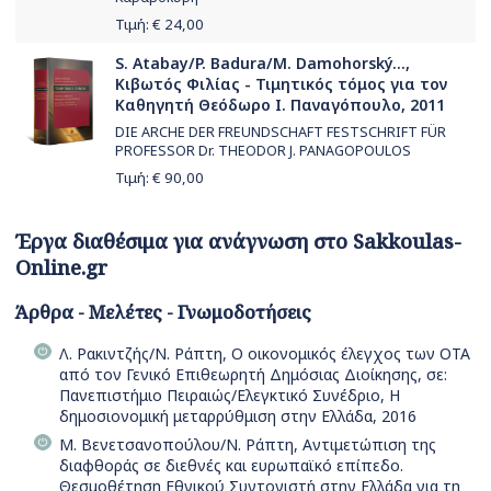
Τιμή: €
24,00
S. Atabay/P. Badura/M. Damohorský...,
Κιβωτός Φιλίας - Τιμητικός τόμος για τον
Καθηγητή Θεόδωρο Ι. Παναγόπουλο, 2011
DIE ARCHE DER FREUNDSCHAFT FESTSCHRIFT FÜR
PROFESSOR Dr. THEODOR J. PANAGOPOULOS
Τιμή: €
90,00
Έργα διαθέσιμα για ανάγνωση στο Sakkoulas-
Online.gr
Άρθρα - Μελέτες - Γνωμοδοτήσεις
Λ. Ρακιντζής/Ν. Ράπτη, Ο οικονομικός έλεγχος των ΟΤΑ
από τον Γενικό Επιθεωρητή Δημόσιας Διοίκησης, σε:
Πανεπιστήμιο Πειραιώς/Ελεγκτικό Συνέδριο, Η
δημοσιονομική μεταρρύθμιση στην Ελλάδα, 2016
Μ. Βενετσανοπούλου/Ν. Ράπτη, Αντιμετώπιση της
διαφθοράς σε διεθνές και ευρωπαϊκό επίπεδο.
Θεσμοθέτηση Εθνικού Συντονιστή στην Ελλάδα για τη