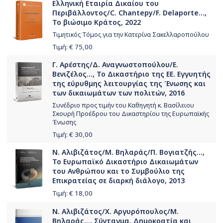
Ελληνική Εταιρία Δικαίου του
Περιβάλλοντος/C. Chantepy/F. Delaporte...,
Το βιώσιμο Κράτος, 2022
Τιμητικός Τόμος για την Κατερίνα Σακελλαροπούλου
Τιμή: €
75,00
Γ. Αρέστης/Δ. Αναγνωστοπούλου/Ε.
Βενιζέλος..., Το Δικαστήριο της ΕΕ. Εγγυητής
της εύρυθμης λειτουργίας της Ένωσης και
των δικαιωμάτων των πολιτών, 2016
Συνέδριο προς τιμήν του Καθηγητή κ. Βασίλειου
Σκουρή Προέδρου του Δικαστηρίου της Ευρωπαϊκής
Ένωσης
Τιμή: €
30,00
Ν. Αλιβιζάτος/Μ. Βηλαράς/Π. Βογιατζής...,
Το Ευρωπαϊκό Δικαστήριο Δικαιωμάτων
του Ανθρώπου και το Συμβούλιο της
Επικρατείας σε διαρκή διάλογο, 2013
Τιμή: €
18,00
Ν. Αλιβιζάτος/Χ. Αργυρόπουλος/Μ.
Βηλαράς..., Σύνταγμα, Δημοκρατία και