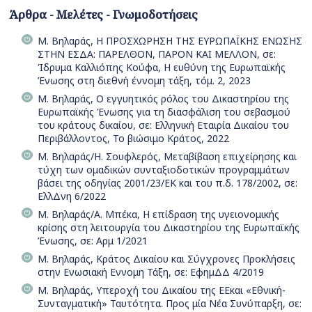
Άρθρα - Μελέτες - Γνωμοδοτήσεις
Μ. Βηλαράς, Η ΠΡΟΣΧΩΡΗΣΗ ΤΗΣ ΕΥΡΩΠΑΪΚΗΣ ΕΝΩΣΗΣ
ΣΤΗΝ ΕΣΔΑ: ΠΑΡΕΛΘΟΝ, ΠΑΡΟΝ ΚΑΙ ΜΕΛΛΟΝ, σε:
Ίδρυμα Καλλιόπης Κούφα, Η ευθύνη της Ευρωπαϊκής
Ένωσης στη διεθνή έννομη τάξη, τόμ. 2, 2023
Μ. Βηλαράς, Ο εγγυητικός ρόλος του Δικαστηρίου της
Ευρωπαϊκής Ένωσης για τη διασφάλιση του σεβασμού
του κράτους δικαίου, σε: Ελληνική Εταιρία Δικαίου του
Περιβάλλοντος, Το βιώσιμο Κράτος, 2022
Μ. Βηλαράς/Η. Σουφλερός, Μεταβίβαση επιχείρησης και
τύχη των ομαδικών συνταξιοδοτικών προγραμμάτων
βάσει της οδηγίας 2001/23/ΕΚ και του π.δ. 178/2002, σε:
ΕλλΔνη 6/2022
Μ. Βηλαράς/Α. Μπέκα, Η επίδραση της υγειονομικής
κρίσης στη λειτουργία του Δικαστηρίου της Ευρωπαϊκής
Ένωσης, σε: Αρμ 1/2021
Μ. Βηλαράς, Κράτος Δικαίου και Σύγχρονες Προκλήσεις
στην Ενωσιακή Εννομη Τάξη, σε: ΕφημΔΔ 4/2019
Μ. Βηλαράς, Υπεροχή του Δικαίου της ΕΕκαι «Εθνική-
Συνταγματική» Ταυτότητα. Προς μία Νέα Συνύπαρξη, σε: